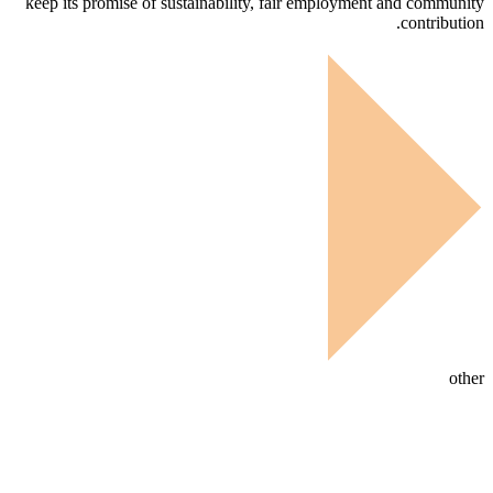
keep its promise of sustainability, fair employment and community
contribution.
other