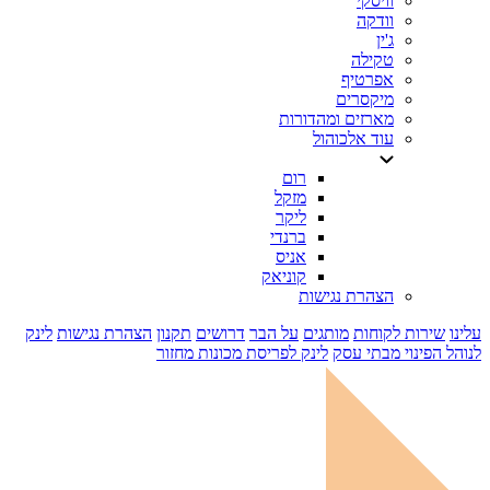
וויסקי
וודקה
ג'ין
טקילה
אפרטיף
מיקסרים
מארזים ומהדורות
עוד אלכוהול
רום
מזקל
ליקר
ברנדי
אניס
קוניאק
הצהרת נגישות
עלינו
שירות לקוחות
מותגים
על הבר
דרושים
תקנון
הצהרת נגישות
לינק
לנוהל הפינוי מבתי עסק
לינק לפריסת מכונות מחזור