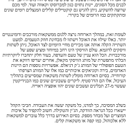
לבנים מכל הסוגים, יינות נתזים כגון למברוסקו וקאווה ועוד. למי מכם
שרוצה להשקיע, ניתן להגיש גם קוקטיילים קלילים המנצלים רומים שונים
ומתקתקים כמו הרומים של בקרדי.
לעומת זאת, במהלך הארוחה נרצה ללגום ממשקאות מורכבים ודומיננטיים
יותר. כאלו שילוו את האוכל וישתוו לו מבחינת חוזק הטעמים. למעט
השתייה הקלה אותה אנו מכירים מחיי היומיום לצד האוכל, ניתן לשתות
וויסקים לדוגמא. עולם הוויסקי הינו רחב במיוחד ומציע שפע של
מורכבויות. הכל הוא עניין של טעם והעדפה, בעוד חלק יתחברו ליוקרתיות
הבלתי מתפשרת של מותג הוויסקי מקאלן, אחרים יעדיפו דווקא את
הטעם הפופולרי של המותג ג’ק דניאלס. אפשרויות נוספות הם היינות
האדומים, בירה וקוניאקים איכותיים כמו אלו של המותג הצרפתי
קורווזייה. בסיום הארוחה מומלץ לשתות משקאות שמסייעים בתהליך
העיכול, אלו הם הדז’סטיף. ליקרים עשבוניים שונים כמו הבנידיקטין
שעשוי מ-27 תבלינים ועשבים שונים יהוו אופציה ראוייה.
בשלב המסיבה, כך למדנו, כל משקה יעשה את העבודה. חביבי הקהל
יישארו ככל הנראה הוודקה, הג’ין והטקילה. חשוב להקפיד על איכות
המוצרים ועל מבחר מספק. בסיום האירוע בדרך כלל עוברים למשקאות
ללא אלכוהול, כמו קפה או משקאות קלים.