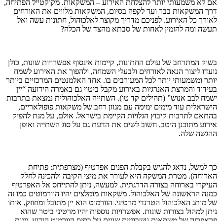
אם לא משמעותי יותר להצלחת האירוע – המשקאות. מקוקטייל הפתיחה,
דרך המשקאות בבר ועד לקפה בסיום, המשקאות מלווים את האורחים
לאורך כל האירוע. לפניכם מדריך מקוצר לאלכוהול, חתונות עשה ואל
תעשה ומה להזמין לאחות של סבתא מהצד של הכלה?
בשוק המתרחב של עולם החתונות, קיימות אינסוף אפשרויות שונות, כולן
נועדו ליצור הנאה לאורחים ולבעלי השמחה, ולהפוך את האירוע לשמח
יותר ומשמעותי יותר לכל המעורבים בו. אחד האלמנטים המרכזיים ביותר
בעידוד והמרצת האנרגיות באירוע מקבל ביטוי גם באמרה הידועה “יין
ישמח לבב אנוש” (תהילים קד טו). השתייה האלכוהולית נמצאת בתרבות
הישראלית עוד מימים ימימה עם מגוון רחב של משקאות פופולאריים,
בהתאם לתרבות קיבוץ הגלויות הקיימת בישראל. אולם, על מנת להפיק
אירוע מתוכנן היטב, חשוב לשים את הדעת גם על סוג השתייה ואופן
ההגשה שלה.
כך למשל, נדאג להגיש בקבלת הפנים אפרטיף (מצרפתית: פתיחת
הארוחה). מטרת המשקה היא לעורר את מיצי הקיבה ולהכינה לחלק
העיקרי בארוחה בצורה הדרגתית. למעשה, ניתן להתייחס אל האפרטיף
כמנה הראשונה של האלכוהול. משקאות מומלצים יהיו הוורמוטים כמו זה
של מותג האלכוהול הטרנדי מרטיני. הוורמוט הוא יין מתובל ומחוזק, אותו
ניתן למהול בצורות שונות. אפשרויות נוספות יהיו מרטיני ביטר שהוא
פראפרזה של משקאות עשבוניים שונים על בסיס הוורמוט הידוע, יינות