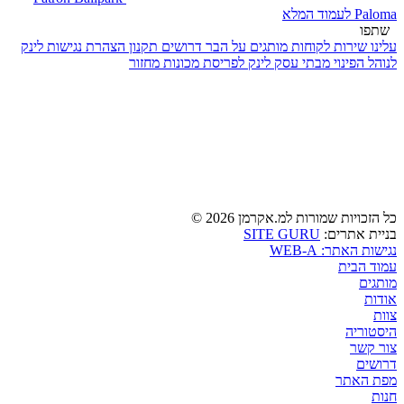
Paloma
לעמוד המלא
שתפו
עלינו
שירות לקוחות
מותגים
על הבר
דרושים
תקנון
הצהרת נגישות
לינק
לנוהל הפינוי מבתי עסק
לינק לפריסת מכונות מחזור
כל הזכויות שמורות למ.אקרמן 2026 ©
בניית אתרים:
SITE GURU
נגישות האתר: WEB-A
עמוד הבית
מותגים
אודות
צוות
היסטוריה
צור קשר
דרושים
מפת האתר
חנות