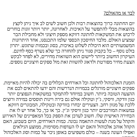
לבד או מהאולם?
יום החתונה כרוך בהוצאות רבות ולכן חשוב לשים לב איך ניתן לקצץ
בהוצאות מבלי להתפשר על האיכות. לאחרונה, יותר ויותר זוגות בוחרים
לרכוש את המשקאות לחתונה דווקא מספק חיצוני ולא מחבילת הבר
שמציע האולם. מלבד החיסכון הכספי שלמו התכנסנו, אחד היתרונות
המשמעותיים הוא היכולת לשלוט באיכות, בסוג ובכמות שתוגש. יתרון
בולט נוסף – כל בקבוק סגור ניתן להחזרה כך שלא נשרף כסף לחינם.
העיקרון החשוב ביותר ליישום הוא השוואות מחירים, לא לפחד לבקש
הצעת מחיר מפורטת ולדאוג להשוות זאת מול ספקים חיצוניים נוספים.
הזמנת האלכוהול לחתונה וכל האורחים הכלולים בה יכולה להיות מאיימת.
ספקים חיצוניים מורגלים בכמויות הנדרשות והם ידעו להתאים לכם את
ההצעה הטובה ביותר. חשוב במיוחד להתמקד במשקאות הנפוצים יותר
כגון וודקה, וויסקי, ג’ין וטקילה אולם גם בירה ויינות תוססים במידה ורוצים
ללכת על מגוון רחב. הצעירים יבחרו בוודקה ובטקילה, המבוגרים דווקא
במשאות המורכבים יותר כגון וויסקי וג’ין. כך או כך, כל אחד יש לו את
הבחירה האישית שלו. חשוב לעדכן את הספק בכל המאפיינים של האירוע
והקהל על מנת לעשות התאמה נכונה. כמות האורחים, היום בשבוע, האם
הקהל אוהב אלכוהול והאם יש לו העדפות מסוימות, ממוצע הגילאים
ואפילו העונה בשנה – כולם משפיעים באופן ניכר על כמות וסוג האלכוהול