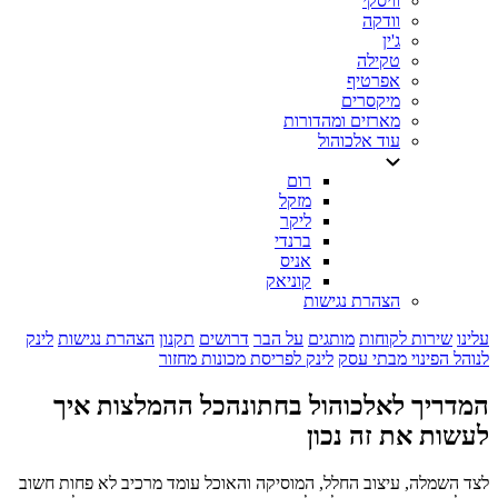
וויסקי
וודקה
ג'ין
טקילה
אפרטיף
מיקסרים
מארזים ומהדורות
עוד אלכוהול
רום
מזקל
ליקר
ברנדי
אניס
קוניאק
הצהרת נגישות
עלינו
שירות לקוחות
מותגים
על הבר
דרושים
תקנון
הצהרת נגישות
לינק
לנוהל הפינוי מבתי עסק
לינק לפריסת מכונות מחזור
המדריך לאלכוהול בחתונה
כל ההמלצות איך
לעשות את זה נכון
לצד השמלה, עיצוב החלל, המוסיקה והאוכל עומד מרכיב לא פחות חשוב