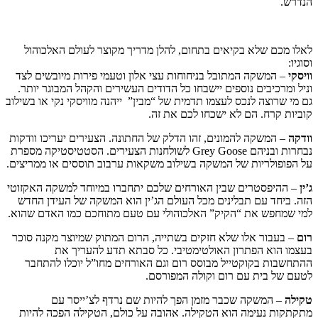
הנדרש.
לאלו מכם שלא בקיאים בתחום, להלן מדריך מקוצר לעולם האלכוהול
וסוגיו:
וויסקי
– המשקה המתובל בניחוחות עצי אלון וטעמי פירות מיובשים לצד
וניל ומרכיבים נוספים יישבחו כל הדודים העשירים והקהל המבוגר יותר.
גם מי שרוצה לנכס לעצמו תדמית של “מבין” ייהנה מוויסקי נקי או בשילוב
קוביות קרח. הם לא ישכחו לכם את זה.
וודקה
– המשקה להמונים, זהו הדלק של החתונה. הצעירים יעריכו וודקות
נבחרות ובניהם Grey Goose לשולחנות הצעירים. הסטטיסטיקה מספרת
על הפופולריות של המשקה בשילוב משקאות ערבוב תוססים או ממריצים.
ג’ין
– ההיפסטרים שבין האורחים שלכם יתחברו במיוחד למשקה האקזוטי
הזה. ביחד עם תבלינים מכל העולם הג’ין הוא המשקה של העידן החדש
למי שמחפש את “הקיק” האלכוהולי עם טעם מתוחכם כמו האדם שהוא.
רום
– בעבור אלו שלא חזקים בשתייה, הרום המתוק שמיוצר מקנה סוכר
בעצמו הוא הפתרון האולטימטיבי. כל סבתא תדע להעריך את
ההתחשבות בקוקטייל מבוסס רום וגם האורחים מחו”ל יוכלו להתחבר
לטעם של בית עם רום וקולה המפורסם.
טקילה
– המשקה שכבר מזמן הפך להיות שם נרדף לצ’ייסר עם
מתקתקות נעימה הוא הטקילה. אהובה על כולם, הטקילה הפכה להיות