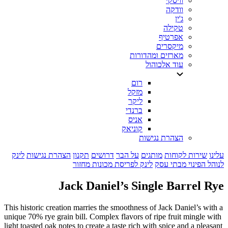
וויסקי
וודקה
ג'ין
טקילה
אפרטיף
מיקסרים
מארזים ומהדורות
עוד אלכוהול
רום
מזקל
ליקר
ברנדי
אניס
קוניאק
הצהרת נגישות
עלינו
שירות לקוחות
מותגים
על הבר
דרושים
תקנון
הצהרת נגישות
לינק
לנוהל הפינוי מבתי עסק
לינק לפריסת מכונות מחזור
Jack Daniel’s Single Barrel Rye
This historic creation marries the smoothness of Jack Daniel’s with a
unique 70% rye grain bill. Complex flavors of ripe fruit mingle with
light toasted oak notes to create a taste rich with spice and a pleasant