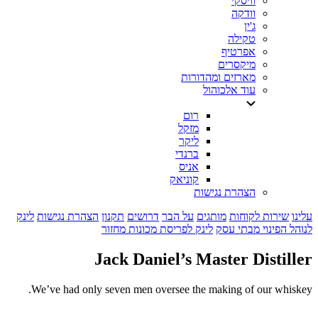
וויסקי
וודקה
ג'ין
טקילה
אפרטיף
מיקסרים
מארזים ומהדורות
עוד אלכוהול
רום
מזקל
ליקר
ברנדי
אניס
קוניאק
הצהרת נגישות
עלינו
שירות לקוחות
מותגים
על הבר
דרושים
תקנון
הצהרת נגישות
לינק
לנוהל הפינוי מבתי עסק
לינק לפריסת מכונות מחזור
Jack Daniel’s Master Distiller
We’ve had only seven men oversee the making of our whiskey.