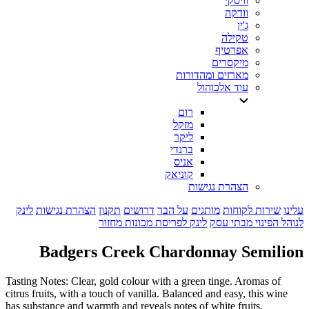
וויסקי
וודקה
ג'ין
טקילה
אפרטיף
מיקסרים
מארזים ומהדורות
עוד אלכוהול
רום
מזקל
ליקר
ברנדי
אניס
קוניאק
הצהרת נגישות
עלינו
שירות לקוחות
מותגים
על הבר
דרושים
תקנון
הצהרת נגישות
לינק
לנוהל הפינוי מבתי עסק
לינק לפריסת מכונות מחזור
Badgers Creek Chardonnay Semilion
Tasting Notes: Clear, gold colour with a green tinge. Aromas of
citrus fruits, with a touch of vanilla. Balanced and easy, this wine
has substance and warmth and reveals notes of white fruits.