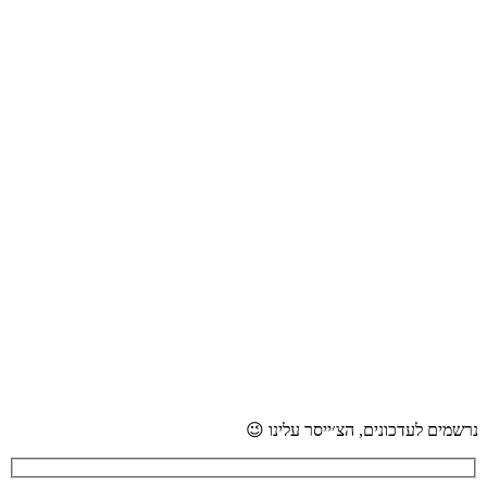
נרשמים לעדכונים, הצ׳ייסר עלינו 😉