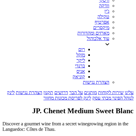
וויסקי
וודקה
ג'ין
טקילה
אפרטיף
מיקסרים
מארזים ומהדורות
עוד אלכוהול
רום
מזקל
ליקר
ברנדי
אניס
קוניאק
הצהרת נגישות
עלינו
שירות לקוחות
מותגים
על הבר
דרושים
תקנון
הצהרת נגישות
לינק
לנוהל הפינוי מבתי עסק
לינק לפריסת מכונות מחזור
JP. Chenet Medium Sweet Blanc
Discover a gourmet wine from a secret winegrowing region in the
Languedoc: Côtes de Thau.