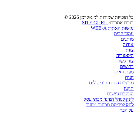
כל הזכויות שמורות למ.אקרמן 2026 ©
בניית אתרים:
SITE GURU
נגישות האתר: WEB-A
עמוד הבית
מותגים
אודות
צוות
היסטוריה
צור קשר
דרושים
מפת האתר
חנות
מדיניות החזרות וביטולים
תקנון
הצהרת נגישות
לינק לנוהל הפינוי מבתי עסק
לינק לפריסת מכונות מחזור
על הבר