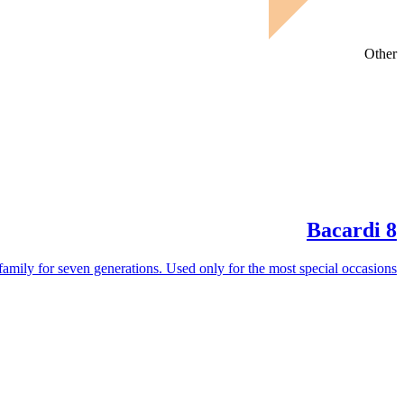
Other
Bacardi 8
family for seven generations. Used only for the most special occasions