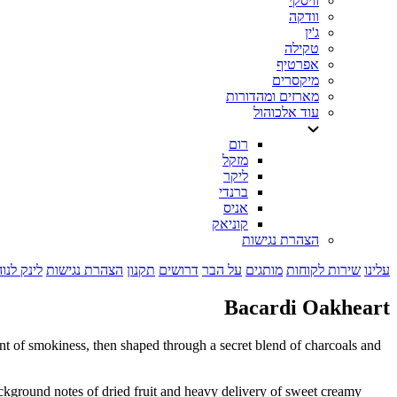
וויסקי
וודקה
ג'ין
טקילה
אפרטיף
מיקסרים
מארזים ומהדורות
עוד אלכוהול
רום
מזקל
ליקר
ברנדי
אניס
קוניאק
הצהרת נגישות
עלינו
שירות לקוחות
מותגים
על הבר
דרושים
תקנון
הצהרת נגישות
לינק לנו
Bacardi Oakheart
 of smokiness, then shaped through a secret blend of charcoals and
ackground notes of dried fruit and heavy delivery of sweet creamy