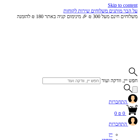
Skip to content
על הבר
מותגים
משלוחים
שירות לקוחות
משלוחים חינם מעל 300 ₪ 🎉 מינימום קניה באתר 180 ₪ להזמנה
חפש יין, וודקה ועוד
התחברות
0
₪
0
התחברות
יין