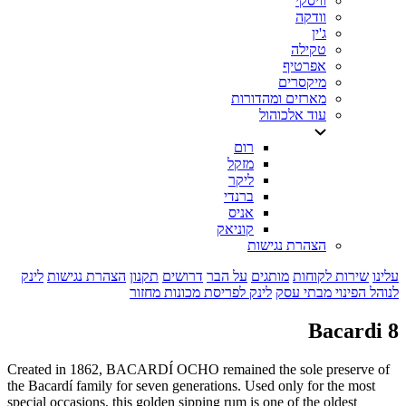
וויסקי
וודקה
ג'ין
טקילה
אפרטיף
מיקסרים
מארזים ומהדורות
עוד אלכוהול
רום
מזקל
ליקר
ברנדי
אניס
קוניאק
הצהרת נגישות
עלינו
שירות לקוחות
מותגים
על הבר
דרושים
תקנון
הצהרת נגישות
לינק
לנוהל הפינוי מבתי עסק
לינק לפריסת מכונות מחזור
Bacardi 8
Created in 1862, BACARDÍ OCHO remained the sole preserve of
the Bacardí family for seven generations. Used only for the most
special occasions, this golden sipping rum is one of the oldest