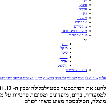
יין
וויסקי
וודקה
ג'ין
טקילה
אפרטיף
מיקסרים
מארזים ומהדורות
עוד אלכוהול
רום
מזקל
ליקר
ברנדי
אניס
קוניאק
הצהרת נגישות
עלינו
שירות לקוחות
מותגים
על הבר
דרושים
תקנון
הצהרת נגישות
לינק לנו
לחגוג את הסילבסטר בסטייל
למסעדות, ברים, מועדונים ומסיבות פרטיות על מ
מוצלח, הסילבסטר מציע משהו לכולם