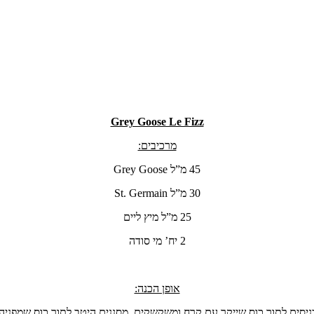
Grey Goose Le Fizz
מרכיבים:
45 מ”ל Grey Goose
30 מ”ל St. Germain
25 מ”ל מיץ ליים
2 יח’ מי סודה
אופן הכנה:
סים לתוך כוס שייקר עם קרח ומשקשקים. מסננים היטב לתוך כוס שמפניה מ