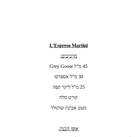
L’Espreso Martini
מרכיבים:
45 מ”ל Grey Goose
30 מ”ל אספרסו
25 מ”ל ליקר קפה
קורט מלח
מעט אבקת שוקולד
אופן הכנה: