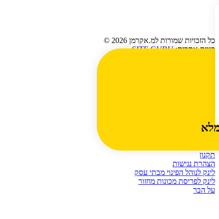
כל הזכויות שמורות למ.אקרמן 2026 ©
בניית אתרים:
SITE GURU
נגישות האתר: WEB-A
עמוד הבית
מותגים
אודות
צוות
היסטוריה
צור קשר
דרושים
מלא
מפת האתר
חנות
מדיניות החזרות וביטולים
תקנון
הצהרת נגישות
לינק לנוהל הפינוי מבתי עסק
לינק לפריסת מכונות מחזור
על הבר