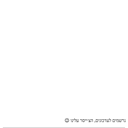
נרשמים לעדכונים, הצ׳ייסר עלינו 😉