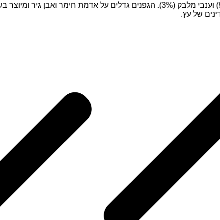
בלנד של ענבי מרלו (49%), קברנה פרנק (39%), קברנה סוביניון (9%) וענבי מלבק (3%)
ינים של עץ.