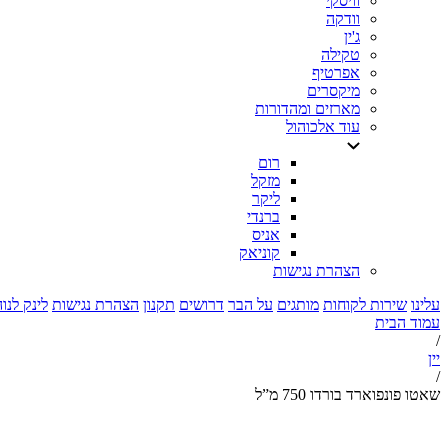
וויסקי
וודקה
ג'ין
טקילה
אפרטיף
מיקסרים
מארזים ומהדורות
עוד אלכוהול
רום
מזקל
ליקר
ברנדי
אניס
קוניאק
הצהרת נגישות
עלינו
שירות לקוחות
מותגים
על הבר
דרושים
תקנון
הצהרת נגישות
לינק לנו
עמוד הבית
/
יין
/
שאטו פונפוארד בורדו 750 מ”ל