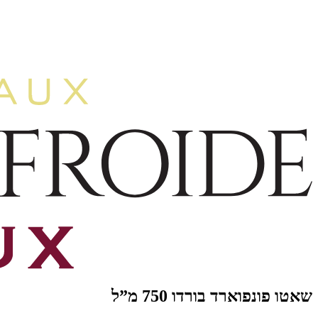
שאטו פונפוארד בורדו 750 מ”ל