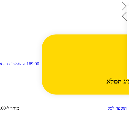
169.90 ₪
שאטו לסטאג’ סי
וג המלא
הוספה לסל
מחיר ל-100 מ״ל: 22.65 ₪