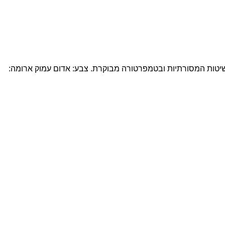
. הגפנים גדלים על אדמת חימר ואבן גיר ומיוצר בשיטות המסורתיות ובטמפרטורה מבוקרת. צבע: אדום עמוק ארומה: