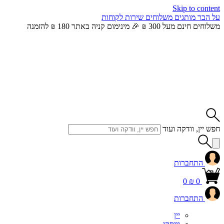
Skip to content
על הבר
מותגים
משלוחים
שירות לקוחות
משלוחים חינם מעל 300 ₪ 🎉 מינימום קניה באתר 180 ₪ להזמנה
חפש יין, וודקה ועוד
התחברות
0
₪
0
התחברות
יין