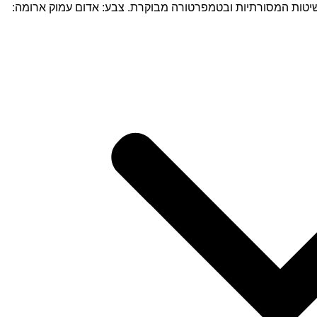
. הגפנים גדלים על אדמת חימר ואבן גיר ומיוצר בשיטות המסורתיות ובטמפרטורה מבוקרת. צבע: אדום עמוק ארומה: