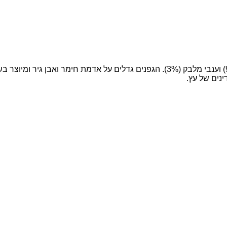
בלנד של ענבי מרלו (49%), קברנה פרנק (39%), קברנה סוביניון (9%) וענבי מלבק (3%)
ינים של עץ.