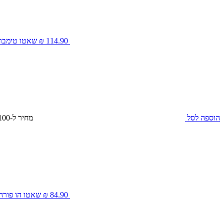
114.90 ₪
שאטו טימברליי בורדו
הוספה לסל
מחיר ל-100 מ״ל: 15.32 ₪
84.90 ₪
שאטו הו פורה בורדו 750 מ”