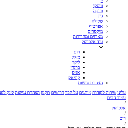
יין
וויסקי
וודקה
ג'ין
טקילה
אפרטיף
מיקסרים
מארזים ומהדורות
עוד אלכוהול
רום
מזקל
ליקר
ברנדי
אניס
קוניאק
הצהרת נגישות
עלינו
שירות לקוחות
מותגים
על הבר
דרושים
תקנון
הצהרת נגישות
לינק לנו
עמוד הבית
/
אלכוהול
/
רום
/