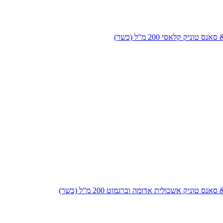
 טוניק קלאסי 200 מ”ל (כשר)
נס טוניק אשכולית אדומה וברגמוט 200 מ”ל (כשר)