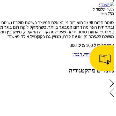
שיתוף
40% אלכוהול
750 מ״ל
סנטה תרזה 1796 הוא רום מוונצואלה המיוצר בשיטת סול
ובתחתית הערימה הרום המבוגר ביותר, כשהמזקק לוקח רום בוגר מא
במרתפי אחוזת סנטה תרזה שעל שמה קרויה המזקקה, מיושן בין חמש ל -35 שנים, וכתוצאה מכך מתקבל משקה חלק, יבש 
מושלם ללגימה נקי או עם קרח, מצויין גם בקוקטייל אולד-פאשנד.
ערך קלורי ל 100 מ”ל: 300
המשך קריאה
אוקיי, הבנתי
שיתוף
מוצרים מהקטגוריה