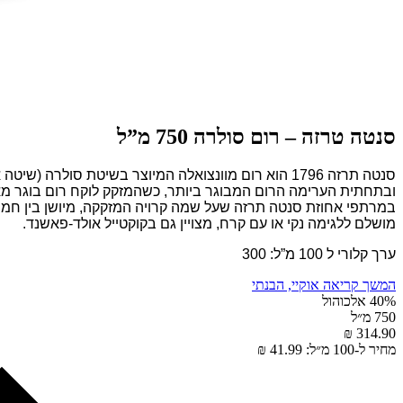
סנטה טרזה – רום סולרה 750 מ”ל
סנטה תרזה 1796 הוא רום מוונצואלה המיוצר בשיטת סול
ובתחתית הערימה הרום המבוגר ביותר, כשהמזקק לוקח רום בוגר מא
במרתפי אחוזת סנטה תרזה שעל שמה קרויה המזקקה, מיושן בין חמש ל -35 שנים, וכתוצאה מכך מתקבל משקה חלק, יבש 
מושלם ללגימה נקי או עם קרח, מצויין גם בקוקטייל אולד-פאשנד.
ערך קלורי ל 100 מ”ל: 300
המשך קריאה
אוקיי, הבנתי
40% אלכוהול
750 מ״ל
314.90 ₪
מחיר ל-100 מ״ל: 41.99 ₪