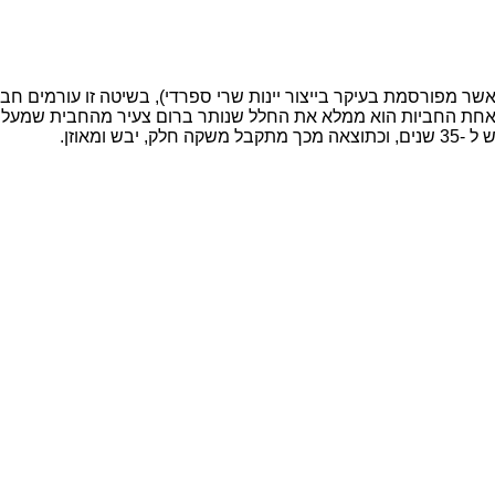
רה (שיטה אשר מפורסמת בעיקר בייצור יינות שרי ספרדי), בשיטה זו עורמים
חת החביות הוא ממלא את החלל שנותר ברום צעיר מהחבית שמעליו ו
ומאוזן.