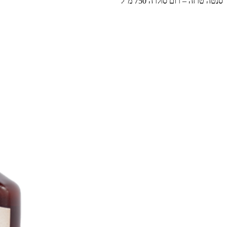
סנטה טרזה – רום סולרה 750 מ”ל