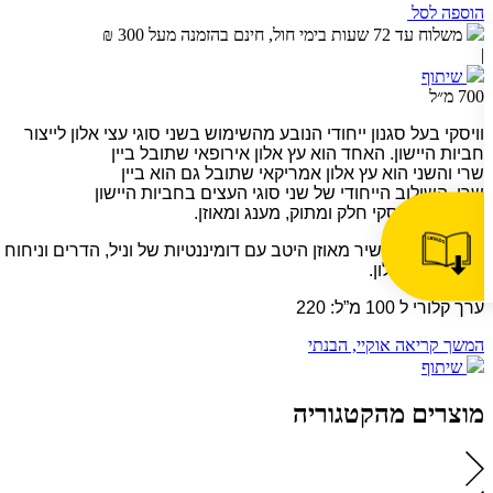
הוספה לסל
משלוח עד 72 שעות בימי חול, חינם בהזמנה מעל 300 ₪
|
שיתוף
700 מ״ל
וויסקי בעל סגנון ייחודי הנובע מהשימוש בשני סוגי עצי אלון לייצור
חביות היישון. האחד הוא עץ אלון אירופאי שתובל ביין
שרי והשני הוא עץ אלון אמריקאי שתובל גם הוא ביין
שרי. השילוב הייחודי של שני סוגי העצים בחביות היישון
יוצר סגנון וויסקי חלק ומתוק, מענג ומאוזן.
טעם פירותי ועשיר מאוזן היטב עם דומיננטיות של וניל, הדרים וניחוח
עדין של עץ אלון.
ערך קלורי ל 100 מ”ל: 220
המשך קריאה
אוקיי, הבנתי
שיתוף
מוצרים מהקטגוריה