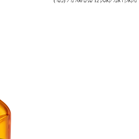
מקאלן דאבל קאסק 12 שנים 700 מ”ל (כשר)