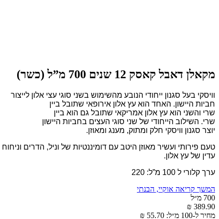
מקאלן דאבל קאסק 12 שנים 700 מ”ל (כשר)
וויסקי בעל סגנון ייחודי הנובע מהשימוש בשני סוגי עצי אלון לייצור
חביות היישון. האחד הוא עץ אלון אירופאי שתובל ביין
שרי והשני הוא עץ אלון אמריקאי שתובל גם הוא ביין
שרי. השילוב הייחודי של שני סוגי העצים בחביות היישון
יוצר סגנון וויסקי חלק ומתוק, מענג ומאוזן.
טעם פירותי ועשיר מאוזן היטב עם דומיננטיות של וניל, הדרים וניחוח
עדין של עץ אלון.
ערך קלורי ל 100 מ”ל: 220
המשך קריאה
אוקיי, הבנתי
700 מ״ל
389.90 ₪
מחיר ל-100 מ״ל: 55.70 ₪