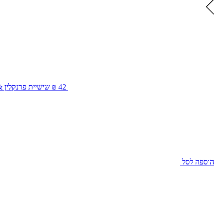
42 ₪
שישיית פרנקלין & סאנס
הוספה לסל