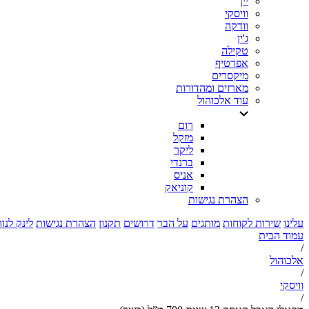
יין
וויסקי
וודקה
ג'ין
טקילה
אפרטיף
מיקסרים
מארזים ומהדורות
עוד אלכוהול
רום
מזקל
ליקר
ברנדי
אניס
קוניאק
הצהרת נגישות
עלינו
שירות לקוחות
מותגים
על הבר
דרושים
תקנון
הצהרת נגישות
לינק לנו
עמוד הבית
/
אלכוהול
/
וויסקי
/