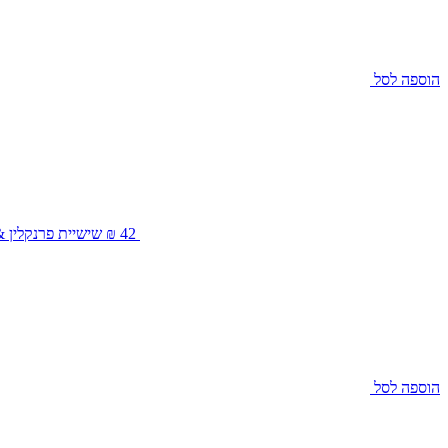
הוספה לסל
42 ₪
שישיית פרנקלין & סא
הוספה לסל