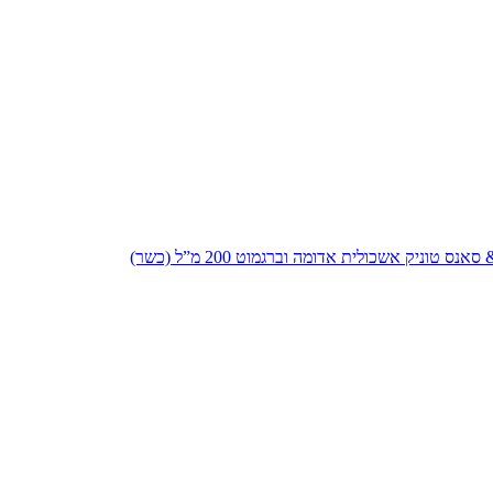
נס טוניק אשכולית אדומה וברגמוט 200 מ”ל (כשר)