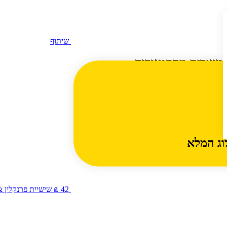
שיתוף
מוצרים מהקטגוריה
וג המלא
42 ₪
שישיית פרנקלין & סאנס