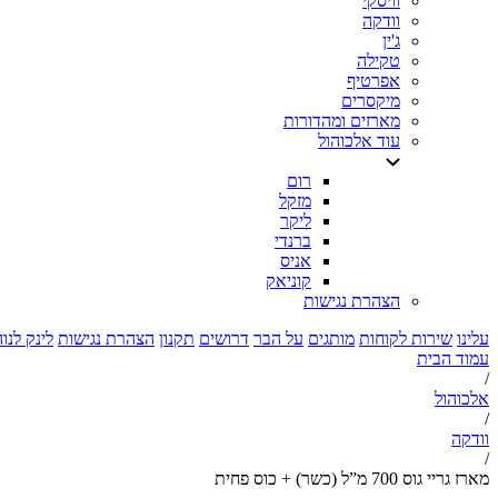
וויסקי
וודקה
ג'ין
טקילה
אפרטיף
מיקסרים
מארזים ומהדורות
עוד אלכוהול
רום
מזקל
ליקר
ברנדי
אניס
קוניאק
הצהרת נגישות
עלינו
שירות לקוחות
מותגים
על הבר
דרושים
תקנון
הצהרת נגישות
לינק לנו
עמוד הבית
/
אלכוהול
/
וודקה
/
מארז גריי גוס 700 מ”ל (כשר) + כוס פחית