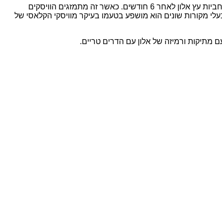
ליבו של הבלנדד וויסקי Dewar’s 12 Years Old משלב תזקיקים שחלקם בני 12 שנים מאזור ההיילנד. הוויסקים מועברים לתהליך החיתון בחביות עץ אלון לאחר 6 חודשים. כאשר זה מתמזגים הוויסקים
. למרות שהוא מורכב מבלנד של וויסקים בעלי מקורות שונים הוא מושפע בטעמו בעיקר מוויסקי הקלאסי של