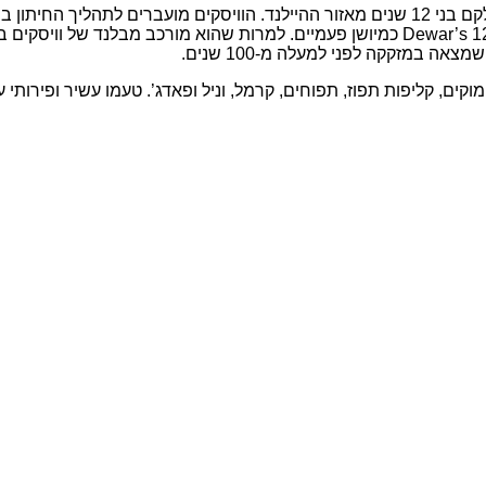
למשקה אחד עשיר ומורכב בטעמו, לכן מכנים את וויסקי Dewar’s 12 Years Old כמיושן פעמיים