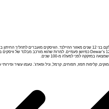
למשקה אחד עשיר ומורכב בטעמו, לכן מכנים את וויסקי Dewar’s 12 Years Old כמיושן פעמיים