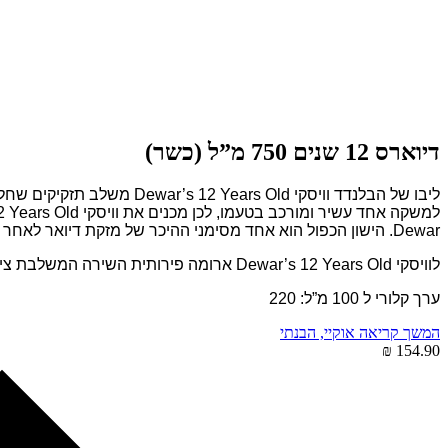
דיוארס 12 שנים 750 מ”ל (כשר)
Dewar. הישון הכפול הוא אחד מסימני ההיכר של מזקת דיואר לאחר שמצאה במזקקה לפני למעלה מ-100 שנים.
לוויסקי Dewar’s 12 Years Old ארומה פירותית השירה המשלבת צימוקים, קליפות תפוז, תפוחים, קרמל, וניל ופאדג’. טעמו עשיר ופירותי עם מתיקות ורמיזה של אלון עם הדרים טריים.
ערך קלורי ל 100 מ”ל: 220
המשך קריאה
אוקיי, הבנתי
154.90 ₪