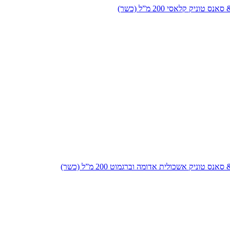
 טוניק קלאסי 200 מ”ל (כשר)
נס טוניק אשכולית אדומה וברגמוט 200 מ”ל (כשר)