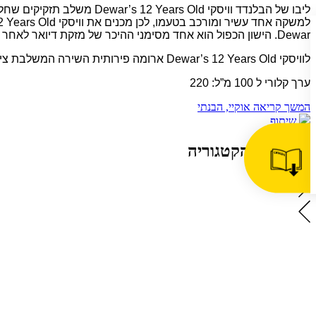
Dewar. הישון הכפול הוא אחד מסימני ההיכר של מזקת דיואר לאחר שמצאה במזקקה לפני למעלה מ-100 שנים.
לוויסקי Dewar’s 12 Years Old ארומה פירותית השירה המשלבת צימוקים, קליפות תפוז, תפוחים, קרמל, וניל ופאדג’. טעמו עשיר ופירותי עם מתיקות ורמיזה של אלון עם הדרים טריים.
ערך קלורי ל 100 מ”ל: 220
המשך קריאה
אוקיי, הבנתי
שיתוף
מוצרים מהקטגוריה