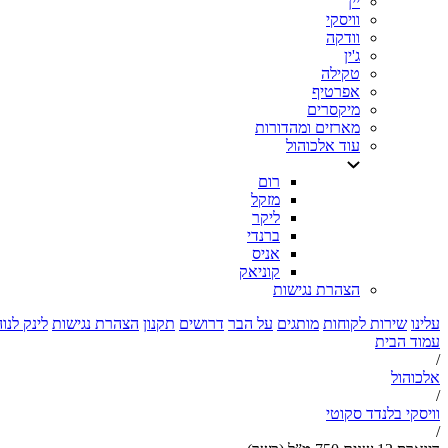
יין
וויסקי
וודקה
ג'ין
טקילה
אפרטיף
מיקסרים
מארזים ומהדורות
עוד אלכוהול
רום
מזקל
ליקר
ברנדי
אניס
קוניאק
הצהרת נגישות
עלינו
שירות לקוחות
מותגים
על הבר
דרושים
תקנון
הצהרת נגישות
לינק לנו
עמוד הבית
/
אלכוהול
/
וויסקי בלנדד סקוטי
/