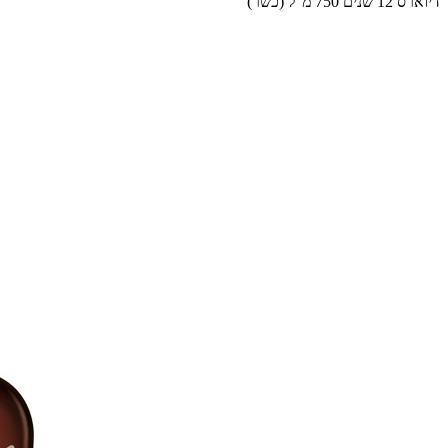
דיוארס 12 שנים 750 מ”ל (כשר)