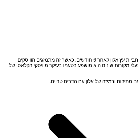
ליבו של הבלנדד וויסקי Dewar’s 12 Years Old משלב תזקיקים שחלקם בני 12 שנים מאזור ההיילנד. הוויסקים מועברים לתהליך החיתון בחביות עץ אלון לאחר 6 חודשים. כאשר זה מתמזגים הוויסקים
. למרות שהוא מורכב מבלנד של וויסקים בעלי מקורות שונים הוא מושפע בטעמו בעיקר מוויסקי הקלאסי של