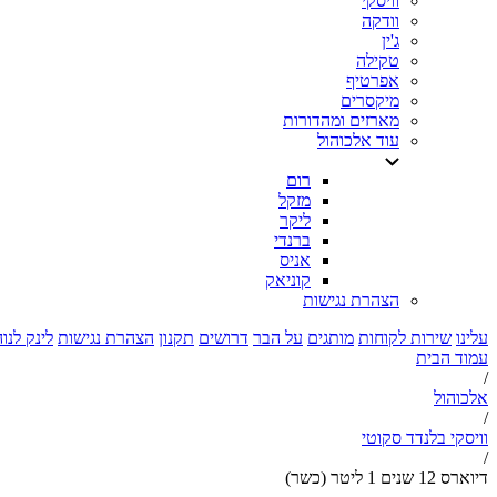
וויסקי
וודקה
ג'ין
טקילה
אפרטיף
מיקסרים
מארזים ומהדורות
עוד אלכוהול
רום
מזקל
ליקר
ברנדי
אניס
קוניאק
הצהרת נגישות
עלינו
שירות לקוחות
מותגים
על הבר
דרושים
תקנון
הצהרת נגישות
לינק לנו
עמוד הבית
/
אלכוהול
/
וויסקי בלנדד סקוטי
/
דיוארס 12 שנים 1 ליטר (כשר)