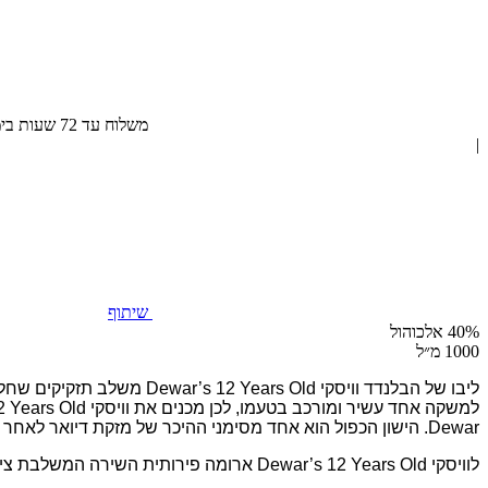
משלוח עד 72 שעות בימי חול, חינם בהזמנה מעל 300 ₪
|
שיתוף
40% אלכוהול
1000 מ״ל
ליבו של הבלנדד וויסקי Dewar’s 12 Years Old משלב תזקיקים שחלקם בני 12 שנים מאזור ההיילנד.
למשקה אחד עשיר ומורכב בטעמו, לכן מכנים את וויסקי Dewar’s 12 Years Old כמיושן פעמיים.
Dewar.
הישון הכפול הוא אחד מסימני ההיכר של מזקת דיואר לאחר שמצאה
לוויסקי Dewar’s 12 Years Old ארומה פירותית השירה המשלבת צימוקים, קליפות תפוז, תפוחים, קרמל, וניל ופאדג’.