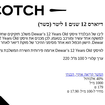
דיוארס 12 שנים 1 ליטר (כשר)
ליבו של הבלנדד וויסקי Dewar’s 12 Years Old משלב תזקיקים שחלקם בני 12 שנים מאזור ההיילנד.
למשקה אחד עשיר ומורכב בטעמו, לכן מכנים את וויסקי Dewar’s 12 Years Old כמיושן פעמיים.
Dewar.
הישון הכפול הוא אחד מסימני ההיכר של מזקת דיואר לאחר שמצאה
לוויסקי Dewar’s 12 Years Old ארומה פירותית השירה המשלבת צימוקים, קליפות תפוז, תפוחים, קרמל, וניל ופאדג’.
ערך קלורי ל 100 מ”ל: 220
המשך קריאה
אוקיי, הבנתי
40% אלכוהול
1000 מ״ל
179 ₪
מחיר ל-100 מ״ל: 17.90 ₪