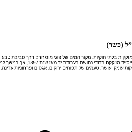
קקות בלתי חוקיות. מקור המים של פוגי מוס זורם דרך סביבת טבע 
מה שמבטיח טעם חלק ונקי ביותר. הק