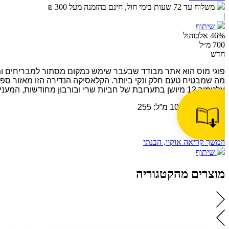
משלוח עד 72 שעות בימי חול, חינם בהזמנה מעל 300 ₪
|
שיתוף
46% אלכוהול
700 מ״ל
חדש
פוגי מוס הוא אתר מבודד שבעבר שימש כמקום מסתור למבריחים ומז
אלטמור 12 מיושן בתערובת של חביות שרי ובורבון מחודשות, המעניקות עומק ועושר. טעמים של תפוחים ירוקים, אגסים ופרחוניות עדינה.
ערך קלורי ל 100 מ”ל: 255
המשך קריאה
אוקיי, הבנתי
שיתוף
מוצרים מהקטגוריה