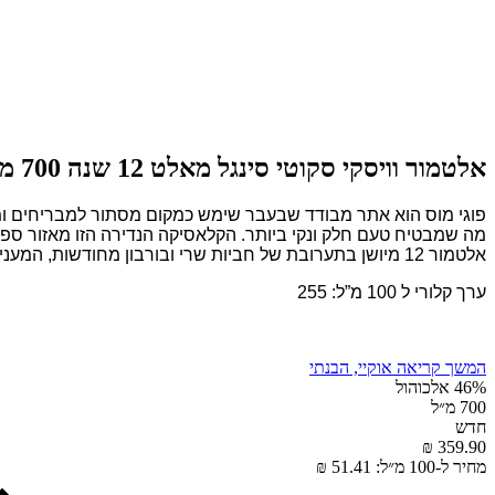
אלטמור וויסקי סקוטי סינגל מאלט 12 שנה 700 מ”ל (כשר)
פוגי מוס הוא אתר מבודד שבעבר שימש כמקום מסתור למבריחים ומז
אלטמור 12 מיושן בתערובת של חביות שרי ובורבון מחודשות, המעניקות עומק ועושר. טעמים של תפוחים ירוקים, אגסים ופרחוניות עדינה.
ערך קלורי ל 100 מ”ל: 255
המשך קריאה
אוקיי, הבנתי
46% אלכוהול
700 מ״ל
חדש
359.90 ₪
מחיר ל-100 מ״ל: 51.41 ₪