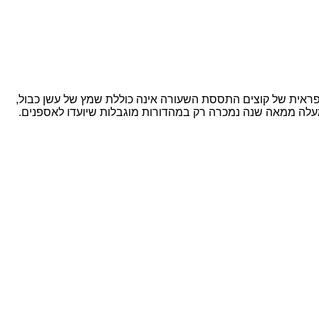
פראית של קוצים התססת השעורה אינה כוללת שמץ של עשן כבול,
לאסיקה הנדירה הזו מאזור ספייסייד מזוקקת בדודי נחושת בעבודת יד מאז שנת 1897, אך במשך למעלה ממאה שנה נמכרה רק במהדורות מוגבלות שיועדו לאספנים.