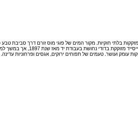
קקות בלתי חוקיות. מקור המים של פוגי מוס זורם דרך סביבת טבע 
מה שמבטיח טעם חלק ונקי ביותר. הק