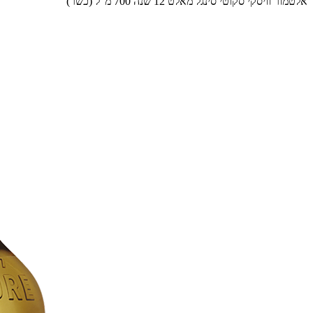
אלטמור וויסקי סקוטי סינגל מאלט 12 שנה 700 מ”ל (כשר)