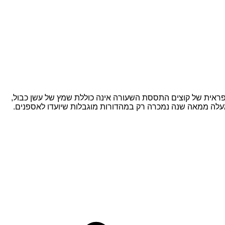
פראית של קוצים התססת השעורה אינה כוללת שמץ של עשן כבול,
לאסיקה הנדירה הזו מאזור ספייסייד מזוקקת בדודי נחושת בעבודת יד מאז שנת 1897, אך במשך למעלה ממאה שנה נמכרה רק במהדורות מוגבלות שיועדו לאספנים.