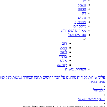
יין
וויסקי
וודקה
ג'ין
טקילה
אפרטיף
מיקסרים
מארזים ומהדורות
עוד אלכוהול
רום
מזקל
ליקר
ברנדי
אניס
קוניאק
הצהרת נגישות
עלינו
שירות לקוחות
מותגים
על הבר
דרושים
תקנון
הצהרת נגישות
לינק לנו
עמוד הבית
/
אלכוהול
/
וויסקי מאלט סקוטי
/