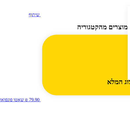
שיתוף
מוצרים מהקטגוריה
וג המלא
79.90 ₪
שאטו פונפוארד בור