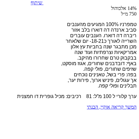
שיתוף
14% אלכוהול
750 מ״ל
טמפרניו 100% המגיעים מהענבים
סביב ארנדה דה דוארו בלב אזור
ריברה דה דוארו. הענבים עוברים
השרייה לאורך כ18-21- יום שלאחר
מכן מתבגר שנה בחביות עץ אלון
אמריקאיות וצרפתיות ועוד שנה
בבקבוק טרם שחרורו מהיקב.
באף: דובדבנים שחורים, אגוז מוסקט,
שזיפים שחורים, פולי קפה.
בפה: פרי בשל, טאנינים נוכחים
אך עגולים, פיניש ארוך, פירות יער,
תבלינים ופולי קפה.
ערך קלורי ל 100 מ”ל: 81 רכיבים: מכיל גופרית דו חמצנית
המשך קריאה
אוקיי, הבנתי