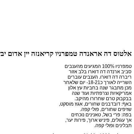
אלטוס דה אראנדה טמפרניו קריאנזה יין אדום יבש 750 מ
טמפרניו 100% המגיעים מהענבים
סביב ארנדה דה דוארו בלב אזור
ריברה דה דוארו. הענבים עוברים
השרייה לאורך כ18-21- יום שלאחר
מכן מתבגר שנה בחביות עץ אלון
אמריקאיות וצרפתיות ועוד שנה
בבקבוק טרם שחרורו מהיקב.
באף: דובדבנים שחורים, אגוז מוסקט,
שזיפים שחורים, פולי קפה.
בפה: פרי בשל, טאנינים נוכחים
אך עגולים, פיניש ארוך, פירות יער,
תבלינים ופולי קפה.