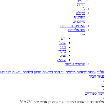
וויסקי
וודקה
ג'ין
טקילה
אפרטיף
מיקסרים
מארזים ומהדורות
עוד אלכוהול
רום
מזקל
ליקר
ברנדי
אניס
קוניאק
הצהרת נגישות
עלינו
שירות לקוחות
מותגים
על הבר
דרושים
תקנון
הצהרת נגישות
לינק לנו
עמוד הבית
/
יין
/
יינות ספרדיים
/
אלטוס דה אראנדה טמפרניו קריאנזה יין אדום יבש 750 מ”ל