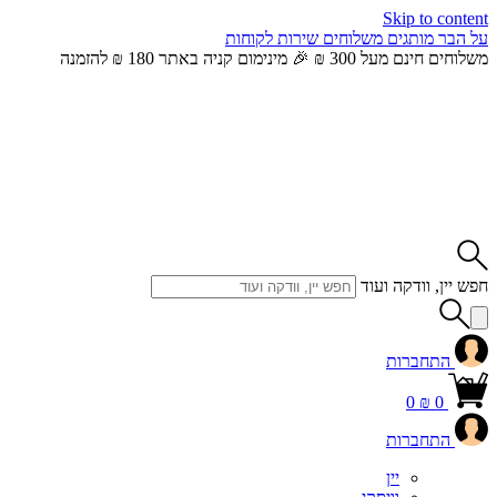
Skip to content
על הבר
מותגים
משלוחים
שירות לקוחות
משלוחים חינם מעל 300 ₪ 🎉 מינימום קניה באתר 180 ₪ להזמנה
חפש יין, וודקה ועוד
התחברות
0
₪
0
התחברות
יין