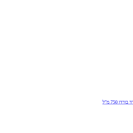
דו 750 מ”ל