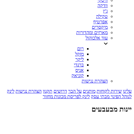
וויסקי
וודקה
ג'ין
טקילה
אפרטיף
מיקסרים
מארזים ומהדורות
עוד אלכוהול
רום
מזקל
ליקר
ברנדי
אניס
קוניאק
הצהרת נגישות
עלינו
שירות לקוחות
מותגים
על הבר
דרושים
תקנון
הצהרת נגישות
לינק
לנוהל הפינוי מבתי עסק
לינק לפריסת מכונות מחזור
יינות מבעבעים