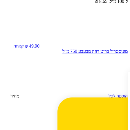
ל-100 מ״ל: 8.65 ₪
49.90 ₪
קאווה
מוניסטרול ברוט רוזה מבעבע 750 מ”ל
הוספה לסל
מחיר
ל-100 מ״ל: 6.65 ₪