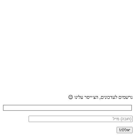
נרשמים לעדכונים, הצ׳ייסר עלינו 😉