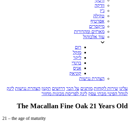
וויסקי
וודקה
ג'ין
טקילה
אפרטיף
מיקסרים
מארזים ומהדורות
עוד אלכוהול
רום
מזקל
ליקר
ברנדי
אניס
קוניאק
הצהרת נגישות
עלינו
שירות לקוחות
מותגים
על הבר
דרושים
תקנון
הצהרת נגישות
לינק
לנוהל הפינוי מבתי עסק
לינק לפריסת מכונות מחזור
The Macallan Fine Oak 21 Years Old
21 – the age of maturity