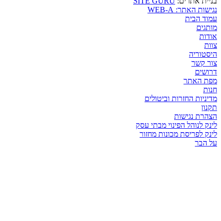
SITE GURU
בניית אתרים:
נגישות האתר: WEB-A
עמוד הבית
מותגים
אודות
צוות
היסטוריה
צור קשר
דרושים
מפת האתר
חנות
מדיניות החזרות וביטולים
תקנון
הצהרת נגישות
לינק לנוהל הפינוי מבתי עסק
לינק לפריסת מכונות מחזור
על הבר