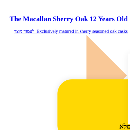
The Macallan Sherry Oak 12 Years Old
לעמוד מוצר
Exclusively matured in sherry seasoned oak casks.
מלא