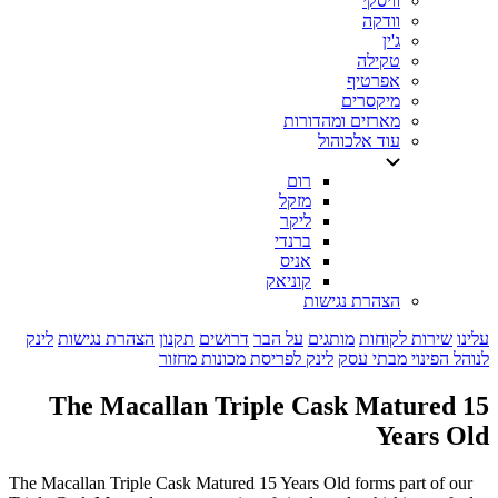
וויסקי
וודקה
ג'ין
טקילה
אפרטיף
מיקסרים
מארזים ומהדורות
עוד אלכוהול
רום
מזקל
ליקר
ברנדי
אניס
קוניאק
הצהרת נגישות
עלינו
שירות לקוחות
מותגים
על הבר
דרושים
תקנון
הצהרת נגישות
לינק
לנוהל הפינוי מבתי עסק
לינק לפריסת מכונות מחזור
The Macallan Triple Cask Matured 15
Years Old
The Macallan Triple Cask Matured 15 Years Old forms part of our