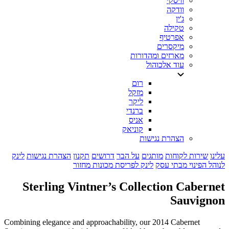
וויסקי
וודקה
ג'ין
טקילה
אפרטיף
מיקסרים
מארזים ומהדורות
עוד אלכוהול
רום
מזקל
ליקר
ברנדי
אניס
קוניאק
הצהרת נגישות
עלינו
שירות לקוחות
מותגים
על הבר
דרושים
תקנון
הצהרת נגישות
לינק
לנוהל הפינוי מבתי עסק
לינק לפריסת מכונות מחזור
Sterling Vintner’s Collection Cabernet
Sauvignon
Combining elegance and approachability, our 2014 Cabernet