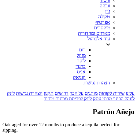
וויסקי
וודקה
ג'ין
טקילה
אפרטיף
מיקסרים
מארזים ומהדורות
עוד אלכוהול
רום
מזקל
ליקר
ברנדי
אניס
קוניאק
הצהרת נגישות
עלינו
שירות לקוחות
מותגים
על הבר
דרושים
תקנון
הצהרת נגישות
לינק
לנוהל הפינוי מבתי עסק
לינק לפריסת מכונות מחזור
Patrón Añejo
Oak aged for over 12 months to produce a tequila perfect for
sipping.