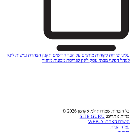
עלינו
שירות לקוחות
מותגים
על הבר
דרושים
תקנון
הצהרת נגישות
לינק
לנוהל הפינוי מבתי עסק
לינק לפריסת מכונות מחזור
כל הזכויות שמורות למ.אקרמן 2026 ©
בניית אתרים:
SITE GURU
נגישות האתר: WEB-A
עמוד הבית