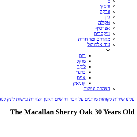
יין
וויסקי
וודקה
ג'ין
טקילה
אפרטיף
מיקסרים
מארזים ומהדורות
עוד אלכוהול
רום
מזקל
ליקר
ברנדי
אניס
קוניאק
הצהרת נגישות
עלינו
שירות לקוחות
מותגים
על הבר
דרושים
תקנון
הצהרת נגישות
לינק לנו
The Macallan Sherry Oak 30 Years Old