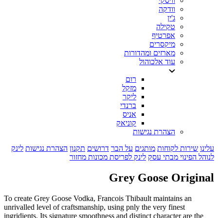
וויסקי
וודקה
ג'ין
טקילה
אפרטיף
מיקסרים
מארזים ומהדורות
עוד אלכוהול
רום
מזקל
ליקר
ברנדי
אניס
קוניאק
הצהרת נגישות
עלינו
שירות לקוחות
מותגים
על הבר
דרושים
תקנון
הצהרת נגישות
לינק
לנוהל הפינוי מבתי עסק
לינק לפריסת מכונות מחזור
Grey Goose Original
To create Grey Goose Vodka, Francois Thibault maintains an
unrivalled level of craftsmanship, using pnly the very finest
ingridients. Its signature smoothness and distinct character are the