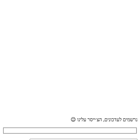
נרשמים לעדכונים, הצ׳ייסר עלינו 😉