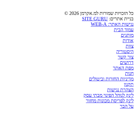
כל הזכויות שמורות למ.אקרמן 2026 ©
SITE GURU
בניית אתרים:
נגישות האתר: WEB-A
עמוד הבית
מותגים
אודות
צוות
היסטוריה
צור קשר
דרושים
מפת האתר
חנות
מדיניות החזרות וביטולים
תקנון
הצהרת נגישות
לינק לנוהל הפינוי מבתי עסק
לינק לפריסת מכונות מחזור
על הבר