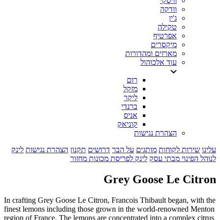
וויסקי
וודקה
ג'ין
טקילה
אפרטיף
מיקסרים
מארזים ומהדורות
עוד אלכוהול
רום
מזקל
ליקר
ברנדי
אניס
קוניאק
הצהרת נגישות
עלינו
שירות לקוחות
מותגים
על הבר
דרושים
תקנון
הצהרת נגישות
לינק
לנוהל הפינוי מבתי עסק
לינק לפריסת מכונות מחזור
Grey Goose Le Citron
In crafting Grey Goose Le Citron, Francois Thibault began, with the
finest lemons including those grown in the world-renowned Menton
region of France, The lemons are concentrated into a complex citrus