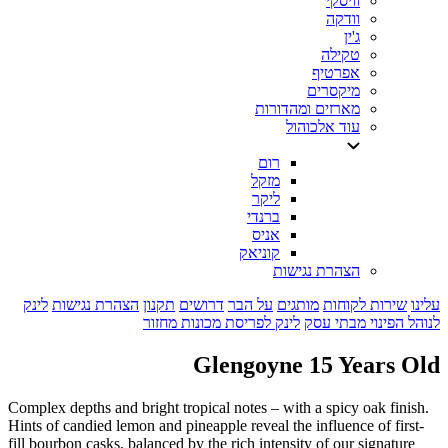
וויסקי
וודקה
ג'ין
טקילה
אפרטיף
מיקסרים
מארזים ומהדורות
עוד אלכוהול
רום
מזקל
ליקר
ברנדי
אניס
קוניאק
הצהרת נגישות
עלינו
שירות לקוחות
מותגים
על הבר
דרושים
תקנון
הצהרת נגישות
לינק
לנוהל הפינוי מבתי עסק
לינק לפריסת מכונות מחזור
Glengoyne 15 Years Old
Complex depths and bright tropical notes – with a spicy oak finish.
Hints of candied lemon and pineapple reveal the influence of first-
fill bourbon casks, balanced by the rich intensity of our signature