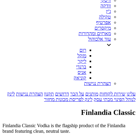
וויסקי
וודקה
ג'ין
טקילה
אפרטיף
מיקסרים
מארזים ומהדורות
עוד אלכוהול
רום
מזקל
ליקר
ברנדי
אניס
קוניאק
הצהרת נגישות
עלינו
שירות לקוחות
מותגים
על הבר
דרושים
תקנון
הצהרת נגישות
לינק
לנוהל הפינוי מבתי עסק
לינק לפריסת מכונות מחזור
Finlandia Classic
Finlandia Classic Vodka is the flagship product of the Finlandia
brand featuring clean, neutral taste.