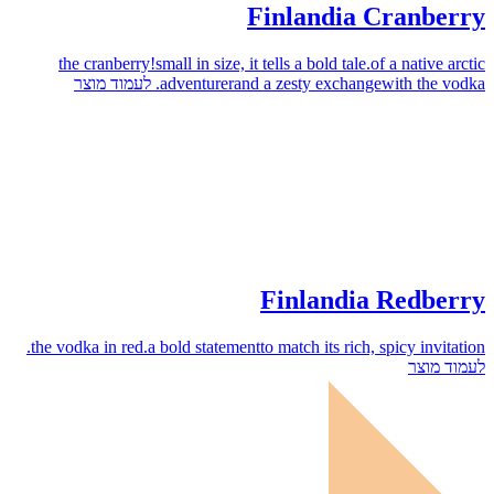
Finlandia Cranberry
the cranberry!small in size, it tells a bold tale.of a native arctic
לעמוד מוצר
adventurerand a zesty exchangewith the vodka.
Finlandia Redberry
the vodka in red.a bold statementto match its rich, spicy invitation.
לעמוד מוצר