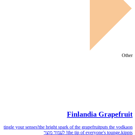
Other
Finlandia Grapefruit
tingle your senses!the bright spark of the grapefruitputs the vodkaon
לעמוד מוצר
the tip of everyone's tounge.kippis!