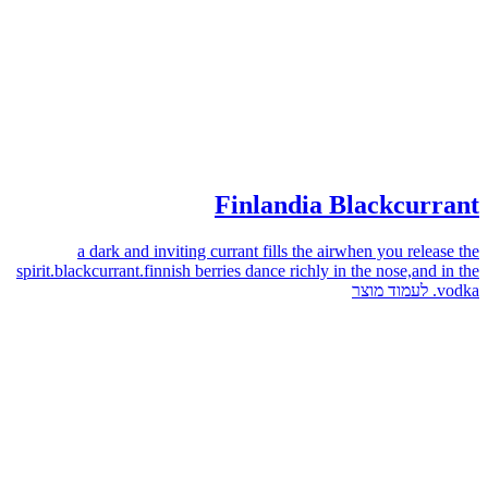
Finlandia Blackcurrant
a dark and inviting currant fills the airwhen you release the
spirit.blackcurrant.finnish berries dance richly in the nose,and in the
לעמוד מוצר
vodka.