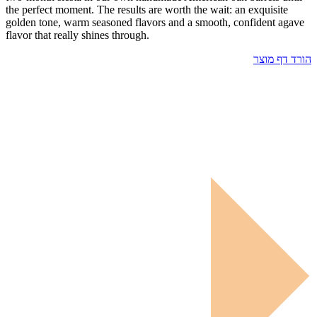
the perfect moment. The results are worth the wait: an exquisite
golden tone, warm seasoned flavors and a smooth, confident agave
flavor that really shines through.
הורד דף מוצר