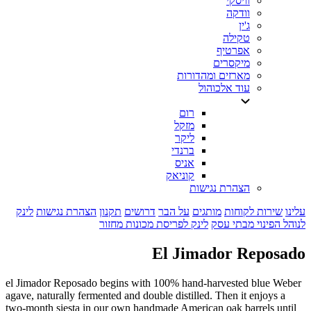
וויסקי
וודקה
ג'ין
טקילה
אפרטיף
מיקסרים
מארזים ומהדורות
עוד אלכוהול
רום
מזקל
ליקר
ברנדי
אניס
קוניאק
הצהרת נגישות
עלינו
שירות לקוחות
מותגים
על הבר
דרושים
תקנון
הצהרת נגישות
לינק
לנוהל הפינוי מבתי עסק
לינק לפריסת מכונות מחזור
El Jimador Reposado
el Jimador Reposado begins with 100% hand-harvested blue Weber
agave, naturally fermented and double distilled. Then it enjoys a
two-month siesta in our own handmade American oak barrels until