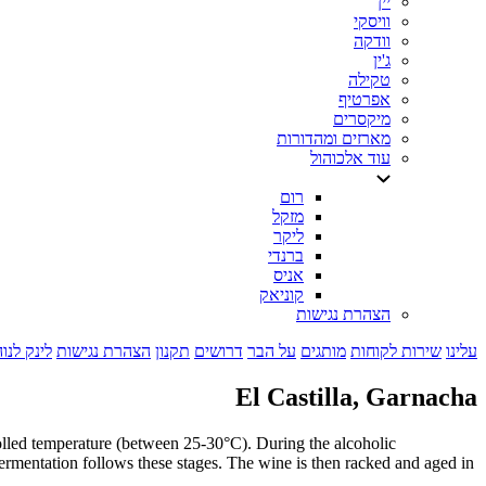
יין
וויסקי
וודקה
ג'ין
טקילה
אפרטיף
מיקסרים
מארזים ומהדורות
עוד אלכוהול
רום
מזקל
ליקר
ברנדי
אניס
קוניאק
הצהרת נגישות
עלינו
שירות לקוחות
מותגים
על הבר
דרושים
תקנון
הצהרת נגישות
לינק לנו
El Castilla, Garnacha
olled temperature (between 25-30°C). During the alcoholic
fermentation follows these stages. The wine is then racked and aged in