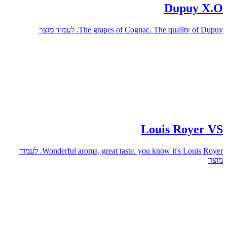
Dupuy X.O
לעמוד מוצר
The grapes of Cognac. The quality of Dupuy.
Louis Royer VS
לעמוד
Wonderful aroma, great taste. you know it's Louis Royer.
מוצר