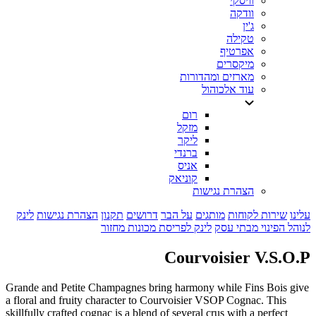
וויסקי
וודקה
ג'ין
טקילה
אפרטיף
מיקסרים
מארזים ומהדורות
עוד אלכוהול
רום
מזקל
ליקר
ברנדי
אניס
קוניאק
הצהרת נגישות
עלינו
שירות לקוחות
מותגים
על הבר
דרושים
תקנון
הצהרת נגישות
לינק
לנוהל הפינוי מבתי עסק
לינק לפריסת מכונות מחזור
Courvoisier V.S.O.P
Grande and Petite Champagnes bring harmony while Fins Bois give
a floral and fruity character to Courvoisier VSOP Cognac. This
skillfully crafted cognac is a blend of several crus with a perfect