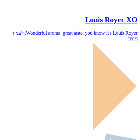
Louis Royer XO
לעמוד
Wonderful aroma, great taste. you know it's Louis Royer.
מוצר