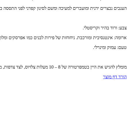
הענבים נבצרים ידנית ומועברים למעיכה ומשם לסינון קפדני לפני התססה בטמפרטורה מב
צבע: ורוד בהיר וקריסטלי.
ארומה: אינטנסיבית ומורכבת. ניחוחות של פירות לבנים כמו אפרסקים ומל
טעם: עמוק ומינרלי.
מומלץ להגיש את היין בטמפרטורה של 8 – 10 מעלות צלזיוס, לצד צדפות, מאכלי ים וטעמי אניס.
הורד דף מוצר