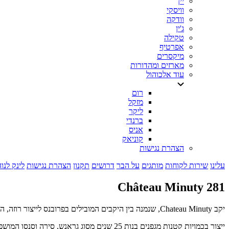
יין
וויסקי
וודקה
ג'ין
טקילה
אפרטיף
מיקסרים
מארזים ומהדורות
עוד אלכוהול
רום
מזקל
ליקר
ברנדי
אניס
קוניאק
הצהרת נגישות
עלינו
שירות לקוחות
מותגים
על הבר
דרושים
תקנון
הצהרת נגישות
לינק לנו
Château Minuty 281
יקב Chateau Minuty, שנמנה בין היקבים המובילים בפרובנס לייצור רוזה, העומד בעצמו כאזור המוביל בעולם ליינות מסוג זה, מציג את יין הרוזה 281 הקרוי על שמו של קוד הצבע של כחול מלכותי.
ייצור בכמויות קטנות מגפנים בנות 25 שנים מסוג גראנש, סירה וסנסו המושפעות מקרבתו של יקב שאטו מינוטי לים.