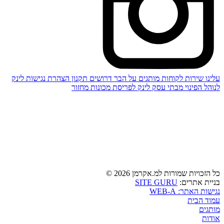
גישות
לינק