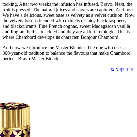
tocking. Aft
fruit is pres
We have a de
the velvety b
and blackcur
and fragrant 
where Chamb
And now we 
300-year-old
perfect. Bra