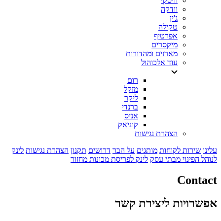
וויסקי
וודקה
ג'ין
טקילה
אפרטיף
מיקסרים
מארזים ומהדורות
עוד אלכוהול
רום
מזקל
ליקר
ברנדי
אניס
קוניאק
הצהרת נגישות
עלינו
שירות לקוחות
מותגים
על הבר
דרושים
תקנון
הצהרת נגישות
לינק
לנוהל הפינוי מבתי עסק
לינק לפריסת מכונות מחזור
Contact
אפשרויות ליצירת קשר