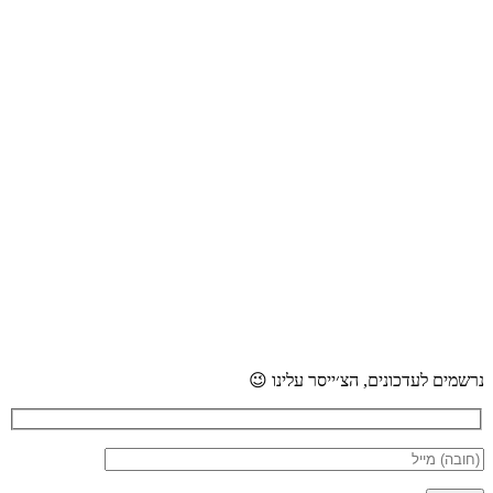
נרשמים לעדכונים, הצ׳ייסר עלינו 😉