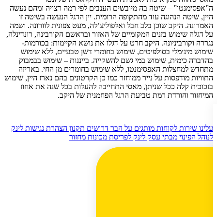
ה”אפסימנטו” – שיטה בה מיובשים הענבים לפי רמה רצויה ומהם נעשה
היין, שיטה הנהוגה עוד מהתקופה הרומית. יין הדגל הנעשה בשיטה זו
האמרונה. היקב שוכן בלב חבל ואלפוליצ’לה, מעט צפונית לוורונה. ושמה
על דגלה שימוש בזנים המקומיים של האזור ובראשם הקורבינה, רונדינלה,
נגררה וקורביניונה. היקב חרט על דגלו את נושא הקיימות: בכורמות-
שימוש מינימלי בסולפיטים, שימוש בחומרי דשן טבעיים, ללא שימוש
בהדברה כימית, שימוש במי גשם להשקייה. בייננות – שימוש בבמבוק
מתחדש למחצלות האפסימנטו, ללא שימוש בחומרים מן החי. באריזה –
התוויות מודפסות על נייר ממוחזר כמו כן הקרטונים בהם נארז היין, שימוש
בזכוכית קלה ככל שניתן, מאסי התחייבה להעלות בכל שנה את אחוז
המיחזור והורדת רמת טביעת הרגל הפחמנית של היקב.
עלינו
שירות לקוחות
מותגים
על הבר
דרושים
תקנון
הצהרת נגישות
לינק
לנוהל הפינוי מבתי עסק
לינק לפריסת מכונות מחזור