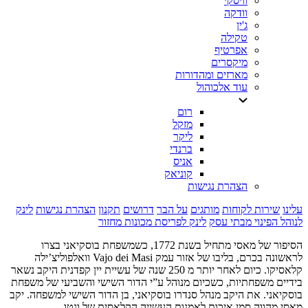
וויסקי
וודקה
ג'ין
טקילה
אפרטיף
מיקסרים
מארזים ומהדורות
עוד אלכוהול
רום
מזקל
ליקר
ברנדי
אניס
קוניאק
הצהרת נגישות
עלינו
שירות לקוחות
מותגים
על הבר
דרושים
תקנון
הצהרת נגישות
לינק
לנוהל הפינוי מבתי עסק
לינק לפריסת מכונות מחזור
הסיפור של מאסי מתחיל בשנת 1772, כשמשפחת בוסקיאני בצרו
לראשונה בכרם, בליבו של אזור עמק Vajo dei Masi וואלפוליצ’ילה
קלאסיקו. כיום לאחר יותר מ 250 שנה של עשיית יין קפדנית היקב נשאר
בידיים משפחתיות, כשכיום מנוהל ע”י הדור השישי והשביעי של משפחת
בוסקיאני. את היקב מנהל סנדרו בוסקיאני, בן הדור השישי למשפחה. יקב
מאסי מהווה סמן איכות לאמנות העשייה הקלאסית של ונטו