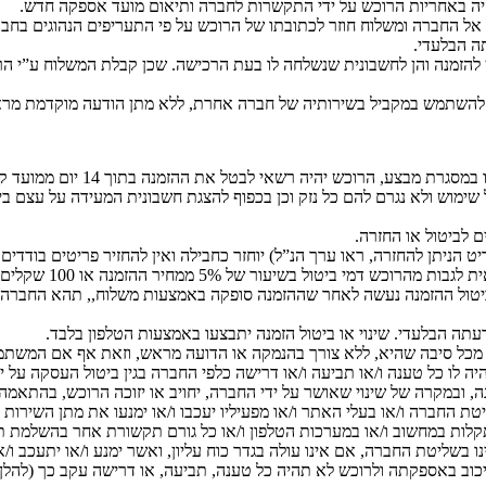
יה באחריות הרוכש על ידי התקשרות לחברה ותיאום מועד אספקה חדש.
ה אל החברה ומשלוח חוזר לכתובתו של הרוכש על פי התעריפים הנהוגים בח
ה הבלעדי.
הזמנה והן לחשבונית שנשלחה לו בעת הרכישה. שכן קבלת המשלוח ע”י הרו
 להשתמש במקביל בשירותיה של חברה אחרת, ללא מתן הודעה מוקדמת מר
למעט בגין סוגי משקאות שיפורטו
שימוש ולא נגרם להם כל נזק וכן בכפוף להצגת חשבונית המעידה על עצם ב
ים לביטול או החזרה.
 הניתן להחזרה, ראו ערך הנ”ל) יוחזר כחבילה ואין להחזיר פריטים בודדים
במידה וביטול ההזמנה
יטול ההזמנה נעשה לאחר שההזמנה סופקה באמצעות משלוח,, תהא החברה רש
עתה הבלעדי. שינוי או ביטול הזמנה יתבצעו באמצעות הטלפון בלבד.
מכל סיבה שהיא, ללא צורך בהנמקה או הדועה מראש, וזאת אף אם המשתמש
ו כל טענה ו/או תביעה ו/או דרישה כלפי החברה בגין ביטול העסקה על ידה. 
ה, ובמקרה של שינוי שאושר על ידי החברה, יחויב או יזוכה הרוכש, בהתאמ
יטת החברה ו/או בעלי האתר ו/או מפעיליו יעכבו ו/או ימנעו את מתן השירו
תקלות במחשוב ו/או במערכות הטלפון ו/או כל גורם תקשורת אחר בהשלמת תה
 שאינו בשליטת החברה, אם אינו עולה בגדר כוח עליון, ואשר ימנע ו/או יתע
וב באספקתה ולרוכש לא תהיה כל טענה, תביעה, או דרישה עקב כך (להלן: “