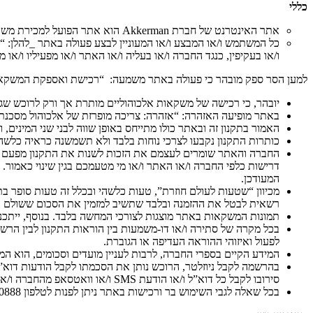
כללי
אתר האינטרנט של חברת Akkerman הוא אתר הפועל למכירת משקאות אלכוהוליים. האתר הינו בבעלות חברת מ. אקרמן בע”מ ח.פ 510432768 (להלן בהתאמה: “האתר”, “החברה” ו”המשקאות”).
כל המשתמש ו/או המבצע ו/או המעוניין לבצע פעולה באתר _להלן: “רוכ
ו/או בעקיפין, כנגד החברה ו/או בעליה ו/או האתר ו/או מפעיליו ו/או 
למען הסר ספק מובהר כי פעולה באתר משמעה: “רכישת ואספקת המשקאות
יובהר, כי רכישה של משקאות אלכוהוליים מותרת אך ורק לרוכש שגילו מעל 
באתר מופיעה האזהרה: “אזהרה: צריכה מופרזת של אלכוהול מסכנת ח
האמור בתקנון זה ובאתר כולו מתייחס באופן שווה לבני שני המינים, 
כותרות התקנון נקבעו לצרכי נוחות בלבד ולא תשמשנה כראיה כלשהי 
החברה והאתר שומרים לעצמם את הזכות לשנות את התקנון מפעם לפעם
דרישות כלפי החברה ו/או האתר ו/או מי מטעמכם בגין שינוי כאמור
המעודכן.
מכיוון “שטעות לעולם חוזרת”, טעות כלשהי ובכלל זה טעות סופר 
רשאית לבטל את ההזמנה ובלבד שתשיב למזמין את הסכום ששולם על יד
תמונות המשקאות באתר מוצגות לצורכי המחשה בלבד. בנוסף, ייתכנו
בכל מקרה של סתירה ו/או דו-משמעות בין הוראות התקנון לבין הרשום
לפעול ואיזוהי ההוראה העדיפה או הגוברת.
המידע הקיים בספרי החברה, לרבות לעניין מועדים וסכומים, הוא המי
סירובו לקבל כל דוא”ל ו/או הודעת SMS ו/או וואטסאפ מהחברה ו/או מהאתר.
בכל שאלה לגבי השימוש בר ורכישות באתר ניתן לפנות לטלפון 050-8700888, או בדוא”ל ל –