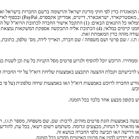
 אקספרס, PayPal) ובכפוף לאישור העסקה ע”י חברת האשראי, רשאי לבצע פעולה באתר.
הזמנתו של רוכש לרכישת המשקאות ולאספקתם תתקבל בתנאי שנתמלאו כל התנאים ה
ז. / שם פרטי ושם משפחה / שם חברה, תאריך לידה, מס’ טלפון, כתובת, 
מחירו. הרוכש יוכל להוסיף ולגרוע פרטים מסל הקניות בל עת וכן לשנות כמ
לרכישתם וקבלת ההצעה תתבצע באמצעות שליחת דוא”ל על ידי החברה ה
דיע החברה לרוכש באמצעות דוא”ל ו/או באמצעות שיחה טלפונית (על פי בח
כש.
ש בקופון מבצע אחד בלבד בכל הזמנה.
שה באמצעות הזנת פרטים מזהים, לרבות: שם, שם משפחה, מספר ת.ז.ז, תא
ו מהאתר ל הנחות, מבצעים וגדומה. משתמש רשום רשאי, בכל עת, להודי
 דרישה ו/או תביעה כלפי החברה בנושא זה.
א יידרש להזין את פרטיו האישיים מחדש בכל הזמנה.