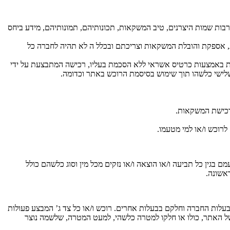
ות שמות היצרנים, טיב המשקאות, תכונותיהם, תמונותיהם, מידע ביחס
ישת, אספקת והובלת המשקאות וצריכתם ובכלל ה לא תהיה לחברה כל
עת באמצעות כרטיס אשראי ללא הסכמת בעליו, רכישה המתבצעת על ידי
 שלישי כלשהו תוך שימוש בסיסמת הרוכש באתר וכדומה.
 רכישת המשקאות.
רוכש ו/או למי מטעמו.
ם בגין כל תביעה ו/או הוצאה ו/או נזקים מכל מין וסוג כלשהם כולל
ראשונה.
 בבעלות החברה וחלקם בבעלות אחרים. רוכש ו/או כל צד ג’ המבצע פעולות
של האתר, כולו או חלקו למטרה כלשהי, למעט המטרה, שלשמה נוצר