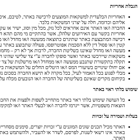
הגבלת אחריות
האחריות הבלעדית למשקאות המוצעים לרכישה באתר, לטיבם, איכותם
אליהם וכדומה, חלה על יצרני המשקאות בלבד.
החברה ו/או האתר אינם אחראים לכל נזק, מכל מין וסוג, ישיר או ע
אחריות בקשר עם האירועים שלהלן, אשר בהתקיים מי מהם תהא הח
רכישה המתבצעת באתר שתיגרם כתוצאה ממעשה ו/או מחדל ו/או מרש
קטין ו/או פסול דין ללא הסכמת אפוטרופסו, פעולה שתבוצע באתר על
מעשה ו/או מחדל שאיננו בשליטת החברה, לרבות אך לא רק – מחמת כ
משקאות שיירכשו באתר ואשר סופקו לחברה ע”י צד שלישי שהינו היצר
תקלה בתקשורת שתנבע ממעשה ו/או ממחדל ו/או מרשלנות של צד ש
אם יחולו שינויים בשיעורי המס ו/או היטלים החלים על המשקאות 
מבלי לפגוע בכל האמור לעיל, בכל מקרה לא תישא החברה בסכום נז
בקיחום מקרים שאינם בשליטתה של החברה ו/או הנובעים מכלח עליון
שימוש בלתי ראוי באתר
כל העושה שימוש בלתי ראוי באתר מתחייב לשפות ולפצות את החברה ו/א
הוצאות משפטיות, אשר ייגרמו לחברה ו/או לבעלי האתר ו/או למקימיו
בעלות ושמירה על זכויות
האתר מכיל תכנים שונים המוגנים ע”י זכויות יוצרים, סימנים מסחרי
באתר אינו רשאי לשנות, לפרסם, לשדר או להעביר, ולהשתמש באתר 
האתר.