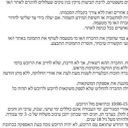
 משפטיים, לרבת תביעות נזיקין בגין נזקים שעלולים להיגרם לאתר ו/או
ם אחרים זאת ללא צורך בקבלת הסכמתו.
ת למחשביה או חשיפת המידע השמור. אם יעלה בידי צד שלישי לחדור
ברה ו/או מי מטעמה.
החברה רואה בגולש ברשתות החברתיות אשר העלה תמונה בה ניתן לראות מוצר ממוצרי האתר יחד עם התיוג – #akkerman ו/או @akkerman_il כמי שהזמין את החברה ו/או מי מטעמה לשתף את התמונה באתר ו/או
אמצעי תקשורת שיבחר, והסרת התמונות תתבצע.
ח. החברה תהא רשאית, אך לא חייבת, שלא לחייב את הרוכש בדמי
 ללא מתן הודעה מוקדמת מראש.
ברה הזכות הבלעדית לשנות מעת לעת את אזורי החלוקה, ללא מתן הודעה
המונעת את אספקת המשקאות.
יכולה החברה להחליט שלא לספק משקאות לרוכש ולרוכש לא תהיה כל
ודה (זמני האספקה עלולים להשתנות בהתאם לאזורי המגורים). ימי העבודה אינם כוללים ימי שישי, שבת, ערבי חג וחגים
י חג, חגים וימי שבתון יתכן עיכוב משלוח של כ- 3 ימי עבודה.
ל גיל 18 שנים.
ועד החדש שתואם עם הרוכש, לא יהיה הרוכש נוכח בעת האספקה בכתובת