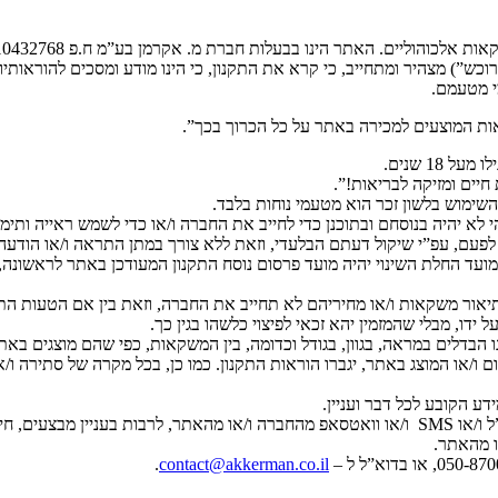
ש”) מצהיר ומתחייב, כי קרא את התקנון, כי הינו מודע ומסכים להוראותיו ו
מי מטעמם.
 המוצעים למכירה באתר על כל הכרוך בכך”.
18 שנים.
יים ומזיקה לבריאות!”.
והשימוש בלשון זכר הוא מטעמי נוחות בלבד.
לא יהיה בנוסחם ובתוכנן כדי לחייב את החברה ו/או כדי לשמש ראייה ותימוכ
, עפ”י שיקול דעתם הבלעדי, וזאת ללא צורך במתן התראה ו/או הודעה מוק
. מועד החלת השינוי יהיה מועד פרסום נוסח התקנון המעודכן באתר לראשונ
בתיאור משקאות ו/או מחיריהם לא תחייב את החברה, וזאת בין אם הטעות ה
ו, מבלי שהמזמין יהא זכאי לפיצוי כלשהו בגין כך.
 הבדלים במראה, בגוון, בגודל וכדומה, בין המשקאות, כפי שהם מוצגים באת
 ו/או המוצג באתר, יגברו הוראות התקנון. כמו כן, בכל מקרה של סתירה ו/
דע הקובע לכל דבר ועניין.
בהרשמה לקבל ניוזלטר, הרוכש נותן את הסכמתו לקבל הודעות דוא”ל ו/או SMS ו/או וואטסאפ מהחבר
.
contact@akkerman.co.il