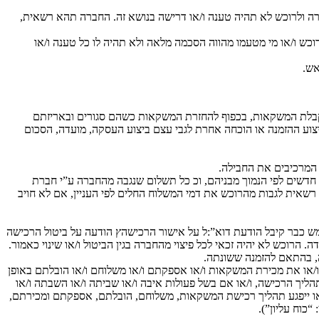
ברה ולרוכש לא תהיה טענה ו/או דרישה בנושא זה. החברה תהא רשאית,
כש ו/או מי מטעמו מהווה הסכמה מלאה ולא תהיה לו כל טענה ו/או
אש.
 להלן ולמעט בגין משקאות שנרכשו במסגרת מבצע, הרוכש יהיה רשאי לבטל את ההזמנה בתוך 14 יום ממועד קבלת המשקאות, בכפוף להחזרת המשקאות כשהם סגורים ובאריזתם
יצוע ההזמנה או הוכחה אחרת לגבי עצם ביצוע העסקה, מועדה, הסכום
 המרכיבים את החבילה.
 אינו עב פגם או אי התאמה, תהיה החברה זכאית לגבות מהרוכש דמי ביטול בשיעור של 5% ממחיר ההזמנה או 100 שקלים חדשים לפי הנמוך מבניהם, וכ כל תשלום שנגבה מהחברה ע”י חברת
אית לגבות מהרוכש את דמי המשלוח החלים לפי העניין, אם לא חויב
 כבר קיבל הודעת דוא”:ל על אישור הרכישהץ הודעה על ביטול הרכישה
הרוכש לא יהיה זכאי לכל פיצוי מהחברה בגין הביטול ו/או שינוי כאמור.
ה, בהתאם להזמנה ששונתה.
ת ו/או את מכירת המשקאות ו/או אספקתם ו/או משלוחם ו/או הובלתם באופן
ליך הרכישה, ו/או אם בשל פעולות איבה ו/או שביתה ו/או השבתה ו/או
כב ו/או ייפגע תהליך רכישת המשקאות, משלוחם, הובלתם, אספקתם ומכירתם,
כוח עליון”).