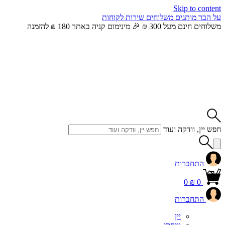
Skip to content
על הבר
מותגים
משלוחים
שירות לקוחות
משלוחים חינם מעל 300 ₪ 🎉 מינימום קניה באתר 180 ₪ להזמנה
חפש יין, וודקה ועוד
התחברות
0
₪
0
התחברות
יין