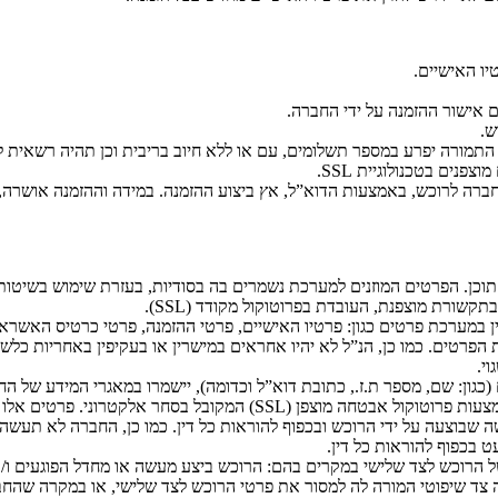
יו האישיים.
 אישור ההזמנה על ידי החברה.
ש.
תמורה יפרע במספר תשלומים, עם או ללא חיוב בריבית וכן תהיה רשאית 
ים בטכנולוגיית SSL.
 לרוכש, באמצעות הדוא”ל, אץ ביצוע ההזמנה. במידה וההזמנה אושרה, 
 לאבטחת תוכן. הפרטים המוזנים למערכת נשמרים בה בסודיות, בעזרת שימוש ב
מערכת פרטים כגון: פרטיו האישיים, פרטי ההזמנה, פרטי כרטיס האשראי וכ
רטים. כמו כן, הנ”ל לא יהיו אחראים במישרין או בעקיפין באחריות כלשה
י.
גון: שם, מספר ת.ז., כתובת דוא”ל וכדומה), יישמרו במאגרי המידע של הח
פרטי הפעולה באתר, לרבות פרטי ההזמנה ופרטי הרוכש, יועברו באמצעות פר
ה שבוצעה על ידי הרוכש ובכפוף להוראות כל דין. כמו כן, החברה לא תע
ט בכפוף להוראות כל דין.
 הרוכש לצד שלישי במקרים בהם: הרוכש ביצע מעשה או מחדל הפוגעים ו/א
 צד שיפוטי המורה לה למסור את פרטי הרוכש לצד שלישי, או במקרה שהחב