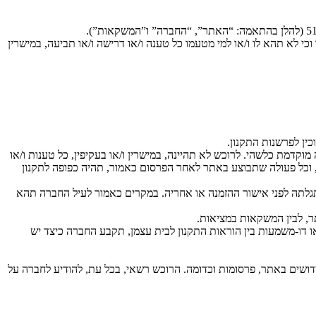
כי לא תהא לו ו/או למי מטעמו כל טענה ו/או דרישה ו/או תביעה, במישרין
ין לפרשנות התקנון.
דמת כלשהי. לרוכש לא תהיינה, במישרין ו/או בעקיפין, כל טענות ו/או
ה, וכל פעולה שתבוצע באתר לאחר הפרסום כאמור, תהיה כפופה לתקנון
תגלתה לפני אישור ההזמנה או אחריה. במקרים כאמור לעיל החברה תהא
ר, לבין המשקאות במציאות.
או דו-משמעות בין הוראות התקנון לבית עצמן, תקבע החברה כיצד יש
ה ו/או מהאתר, לרבות בעניין מבצעים, חידושים באתר, פרסומות וכדומה. הרוכש רשאי, בכל עת, להודיע לחברה על