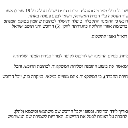
כל אדם תושב מדינת ישראל בן 18 ומעלה, שאינו פסול דין (וכן חברה המאוגדת כדין לפי חוקי מדינת ישראל והרשומה ברשם החברות בישראל ואשר כל בעלי מניותיה ומנהליה הינם בגירים שגילם עולה על 18 שנים) אשר
באים: (1) התקבל אישור החברה לכתובת הדוא”ל של הרוכש כי ההזמנה התקבלה, טופלה ותישלח לכתובת שהזמין בטופס הזמנתו;
(2) ניתן אישור לביצוע העסקה מחברת האשראי; (3) המשקאות שהוזמנו קיימים במלאי; (4) הכתובת אליה התבקשה אספקת המשקאות נמצאת ברשימת אזורי החלוקה כהגדרתה להלן, (5) הרוכש הינו תושב ישראל
דוא”ל ואופן התשלום.
ויות. בסיום ההזמנה יש להיכנס לקופה לצורך סגירת הזמנה ושליחתה
מאשר את ביצוע ההזמנה ושליחת המשקאות לכתובת הרוכש, והכל
ירת החברה), כי המשקאות אינם מצויים במלאי. במקרה כזה, יוכל הרוכש
ריך לידה וכדומה. ובסופו יקבל הרוכש שם משתמש וסיסמא (להלן:
ע לחברה על רצונות לבטל את הרישום. האחריות לשמירת שם המשתמש