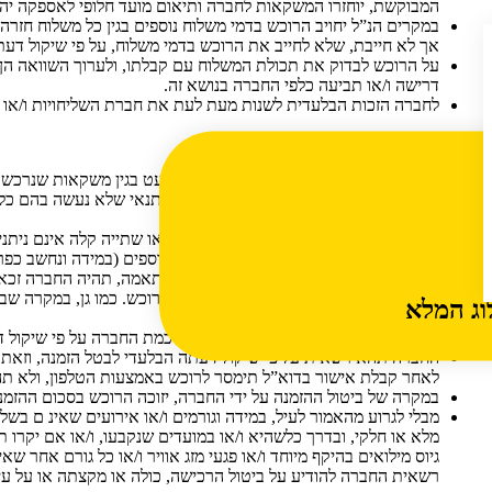
המבוקשת, יוחזרו המשקאות לחברה ותיאום מועד חלופי לאספקה יה
במקרים הנ”ל יחויב הרוכש בדמי משלוח נוספים בגין כל משלוח חזר
אך לא חייבת, שלא לחייב את הרוכש בדמי משלוח, על פי שיקול דעת
על הרוכש לבדוק את תכולת המשלוח עם קבלתו, ולערוך השוואה הן ל
דרישה ו/או תביעה כלפי החברה בנושא זה.
לחברה הזכות הבלעדית לשנות מעת לעת את חברת השליחויות ו/או
שינוי או ביטול הזמנה והחזרת משקאות
המקורית כשזו לא נפתחה ו/או לא נפגמה, בתנאי שלא נעשה בהם כל 
ששולם בעדה ואמצעי התשלום.
על אף האמור לעיל, הזמנת יין לסוגיו, בירה או שתייה קלה אינם ניתנ
פריט אשר נרכש כחבילה יחד עם פריטים נוספים (במידה ונחשב כפריט
האשראי בגין סליקת כרטיס האשראי של הרוכש. כמו גן, במקרה שב
וג המלא
בגין המשלוח.
שינוי הזמנה על ידי הרוכש יהיה כפוף להסכמת החברה על פי שיקול ד
החברה תהא רשאית על פי שיקול דעתה הבלעדי לבטל הזמנה, וזאת 
לאחר קבלת אישור בדוא”ל תימסר לרוכש באמצעות הטלפון, ולא תהיה ל
במקרה של ביטול ההזמנה על ידי החברה, יזוכה הרוכש בסכום ההזמנ
מבלי לגרוע מהאמור לעיל, במידה וגורמים ו/או אירועים שאינ ם בשל
מלא או חלקי, ובדרך כלשהיא ו/או במועדים שנקבעו, ו/או אם יקרו 
גיוס מילואים בהיקף מיוחד ו/או פגעי מזג אוויר ו/או כל גורם אחר
רשאית החברה להודיע על ביטול הרכישה, כולה או מקצתה או על עיכ