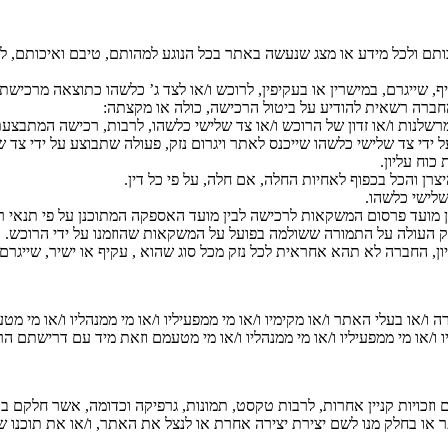
 ולכל מידע או מצג שנעשה באתר בכל הנוגע למהותם, טיבם ואיכותם, לרב
קיף, שייגרם, במישרין או בעקיפין, לרוכש ו/או לצד ג’ כלשהו כתוצאה מרכ
ברה רשאית להודיע על ביטול הרכישה, כולה או מקצתה:
לנות ו/או זדון של הרוכש ו/או צד שלישי כלשהו, לרבות, רכישה המתבצ
 ידי צד שלישי כלשהו שייכנס לאתר ויגרום נזק, פעולה שתבוצע על ידי צד
וח עליון.
ן והכל בכפוף לאחיות החלה, אם חלה, על פי כל דין.
לישי כלשהו.
בין מועד פרסום המשקאות לרכישה לבין מועד האספקה המתוכנן על פי תנאי
ק העולה על התמורה ששולמה בפועל על המשקאות שהוזמנו על ידי הרוכש.
, החברה לא תהא אחראית לכל נזק מכל סוג שהוא , עקיף או ישיר, שייגרם ל
ו בעלי האתר ו/או מקימיו ו/או מי ממפעיליו ו/או מי ממנהליו ו/או מי מטעמ
 ו/או מי ממפעיליו ו/או מי ממנהליו ו/או מי מטעמם וזאת מיד עם דרישתם ה
ים וזכויות קניין אחרות, לרבות טקסט, תמונות, גרפיקה וכדומה, אשר חלקם
או בחלק מנו לשם יצירת יצירה אחרת או לנצל את האתר, ו/או את תוכנו 