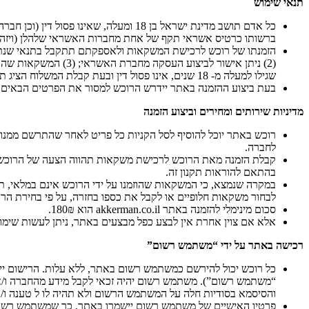
תנאי שימוש
ברשותו כרטיס אשראי תקף של אחת מחברות האשראי שלהלן (ויזה, מאסטרקארד, ישראכארד, דיינרס, אמריקן
שגילו למעלה מ- 18 שנים, אינו פסול דין ובעת קבלת המשלוח הציג תעודה מזהה כדין המאמתת זאת.
בעת ביצוע ההזמנה באתר יידרש הרוכש למסור את הפרטים הבאים: ת.
מדיניות שירותים ומחירים וביצוע הזמנה
רוכש באתר יוכל להוסיף לסל הקניות כל פריט לאחר שהתרשם ממנו ומ
לחברה.
קבלת הזמנה מאת הרוכש לרכישת משקאות תהווה הצעה של הרוכש 
בהתאם להוראות תקנון זה.
במקרה שנמצא, כי המשקאות שהוזמנו על ידי הרוכש אינם במלאי, תו
לבחור משקאות חלופיים או לקבל את כספו בחזרה, על פי בחירת הרו
סכום מינימלי להזמנה באתר akkerman.co.il הוא 180₪.
אלא אם צוין אחרת אין לבצע כפל מבצעים באתר, ניתן לעשות שימו
רכישה באתר על ידי “משתמש רשום”
כל רוכש יכול להירשם כמשתמש רשום באתר, ללא עלות. הרישום ייע
“משתמש רשום”). משתמש רשום יהיה זכאי לקבל מידע מהחברה ו/א
והסיסמא בסודיות חלה על המשתמש הרשום ולא תהיה לו ל טענה ו/או
פרטיו האישיים של משתמש רשום יישמרו באתר, כך שמשתמש רשום ל