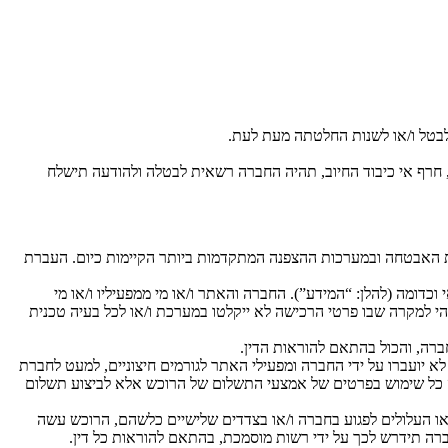
לבטל ו/או לשנות החלטתה מעת לעת.
חרף אי כיבוד החיוב, תהיה החברה רשאית לבטלה ולהודעה תישלח
שיטות האבטחה ובמערכות ההצפנה המתקדמות ביותר הקיימות כיום. העברת
דומה (להלן: “המידע”). החברה והאתר ו/או מי ממפעיליו ו/או מי
י למקרה שבו פרטי הרכישה לא ייקלטו במערכת ו/או לכל בעיה טכנית
ברה, והכול בהתאם להוראות הדין.
וטוקול אבטחה מוצפן (SSL) המקובל בסחר אלקטרוני. פרטים אלו לא יועברו על ידי החברה ומפעילי האתר לגורמים חיצוניים, למעט לחברת
שה כל שימוש בפרטים של אמצעי התשלום של הרוכש אלא לביצוע תשלום
ו העלולים לפגוע בחברה ו/או בצדדים שלישיים כלשהם, הרוכש עשה
רה תידרש לכך על ידי רשות מוסמכת, בהתאם להוראות כל דין.