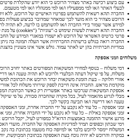
עם ביצוע רכישה באתר מצהיר הרוכש כי הוא יודע שהקלדת פרטים כוזב
לבעלי האתר ו/או למי ממפעיליו ו/או למי ממנהליו ו/או למי מטעמם.
החברה תהא רשאית להשתמש בפרטיו האישיים של הרוכש, ללא זיהוי 
הרוכש מצהיר כי הוא מועד לכך שמאחר שמדובר בביצוע פעולות בסב
למידע אשר שמור בידי החברה ו/או להשתמש בו לרעה, לא תהיה לרוכש
החברה תהא רשאית לעשות שימוש ב-“עוגיות” (“cookies) על מנת לספק לרוכש שירות מהיר ויעיל ולחסוך מהרוכש את הצורך להזין את פרטיו האישיים בכל כניסה לאתר.
פרטי כרטיס האשראי של הרוכש לא ישמרו במאגרי המידע של החבר
במדיות חברתיות בהן יש לאתר עמוד. גולש אשר אינו מעוניין בהצג
משלוחים וזמני אספקה
דמי משלוח – בנוסף למחירי המשקאות המפורטים באתר יחויב הרוכ
משלוח, על פי שיקול דעתה הבלעדי ולרוכש לא תהיה טענה ו/או דר
אזורי חלוקה – בעת הזמנת משקאות יבחר הרוכש את הכתובת למשלוח
מוקדמת מראש. החברה אינה חייבת לספק שירותי משלוח לכל אזורי 
אספקת המשקאות שנרכשו באתר אפשרית רק כאשר הכתובת המבוקשת
מבלי לגרוע מהאמור לעיל, בכל מקרה שהחברה סבורה, על פי שיקול
טענה ו/או דרישה ו/או תביעה בקשר לכך.
זמני אספקה – כל עוד לא נקבע על ידי החברה אחרת, זמני האספקה הינם בימ
זמני אספקה באילת – כל עוד לא נקבע על ידי החברה אחרת, זמני אספקה הינם בימים ראשון עד חמישי ב
וימי שבתון וכפופים תמיד למדיניות האספקה של החברה. מועדי האספקה כפ
המשלוח יימסר לרוכש בלבד או למיופה כוח מטעמו בכתובת בה נקב הרוכש
במקרה והרוכש לא יהיה נוכח בעת האספקה בכתובת המבוקשת, יוח