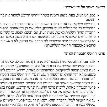
רכישה באתר על ידי “אורח”
כמפורט לעיל, בעת ביצוע הזמנה באתר יידרש הרוכש למסור את פרט
תשלום
ברכישת משקאות באתר, חיוב האשראי יהיה חד פעמי ויבוצע מיד עם
המחירים באתר כוללים מע”מ ופיקדון, אלא אם כן צוין אחרת במפור
החברה תהיה רשאית לאשר, מעת לעת, אם תמצא לנכון, כי תשלום ה
פרטי כרטיס האשראי מועברים באמצעות שרת מאובטח, כאשר הם מוצפנ
במקרה שחברת כרטיסי האשראי לא תכבד את החיוב, לא תאשר החברה
לרוכש באמצעות הדואר האלקטרוני.
פרטי הרוכש ואבטחת האתר
אתר akkerman מאובטח בטכנולוגיה מהמתקדמות בעולם
המידע מהמחשב האישי של הרוכש אל מחשבי akkerman מתבצעת בתקשורת מוצפנת, העובדת בפרוטוקול מקודד (SSL).
בעת ביצוע הזמנה למשקאות המתפרסמים באתר, יידרש הרוכש להזין ב
מטעמם לא יהיו אחראים לטעות הנעשית על ידי הרוכש בעת הקלדת הפ
ו/או אחרת המונעת ביצוע פעולות באתר או המבצעת אותם באופן שגו
עם ביצוע הרכישה באתר נותן הרוכש את הסכמתו שפרטיו האישיים (כ
הסליקה וכרטיסי האשראי, וזאת על מנת להשלים את פעולות הרכיש
בגין עסקה ופרטים אלו לא יועברו לאף גורם אחר זולת לצורך זה, למע
על אף האמור לעיל, החברה תהא רשאית להעביר פרטיו האישיים של
שימוש בשירותי החברה לביצוע משה בלתי חוקי, התקבל בידי החברה