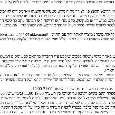
ים הינה עבירה פלילית וכי נגד מוסרי פרטים כוזבים עלולים להינקט צעדים
הרוכש הספציפי, לצורך ניתוח מידע סטטיסטי והצגתו ו/או מסירתו לגורמי
יבה מקוונת אין באפשרותה של החברה להבטיח חסינות מוחלטת מפני חדירו
, במישרין או בעקיפין, כל טענה ו/או דרישה ו/או תביעה עקב כך כלפי הח
ה.
ת התמונות שהועלו על ידה באופן הנ”ל מוזמן לפנות לשירות הלקוחות בכל 
ש באתר בדמי משלוח בסכום שיקבע ע”י החברה בהתאם לסוג ומקום המשלו
ישה בנושא זה. לחברה הזכות הבלעדית לשנות מעת לעת את מחירי המשלוח,
 מתוך רשימת אזורי החלוקה המעודכנת באתר (להלן: “אזורי חלוקה”). לח
הארץ.
 נמצאת בתחום אזורי החלוקה, וכל עוד אין מניעה טכנית ו/או אחרת 
 דעתה הבלעדי, שמתבצע ניצול לרעה של שירותיה ו/או של הזמנת מוצריה 
ים ראשון עד חמישי בין השעות 12:00-21:00.
ין השעות 11:00-19:00 ובימי שישי: 10:00-15:00 ובתיאום מול הרוכש.
מרגע אישור ההזמנה באמצעות הדוא”ל כמפורט לעיל, יקבל הרוכש את המשלוח תוך כ- 3 ימי עב
ופים לעיכובים שאינם תלויים בחברה ולאירועי “כוח עליון” כהגדרתם להלן. בערב
 בהזמנה בלבד, בכפוף להצגת תעודה מזהה כדין על ידי מקבל ההזמנה ולהיותו מע
זרו המשקאות לחברה ומועד חלופי לאספקה יתואם עם הרוכש. במידה ובמ