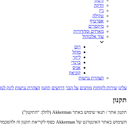
וויסקי
וודקה
ג'ין
טקילה
אפרטיף
מיקסרים
מארזים ומהדורות
עוד אלכוהול
רום
מזקל
ליקר
ברנדי
אניס
קוניאק
הצהרת נגישות
עלינו
שירות לקוחות
מותגים
על הבר
דרושים
תקנון
הצהרת נגישות
לינק לנו
תקנון
תקנון אתר / תנאי שימוש באתר Akkerman (להלן: “התקנון”)
השימוש באתר האינטרנט של Akkerman כפוף לקריאת תקנון זה ולהסכמה להוראותיו. Akkerman מזמינה אתכם לקרוא בעיון תנאי תקנון זה. אנו עומדים לרשותכם בכל שאלה או הבהרה שתידרש.