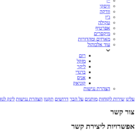
יין
וויסקי
וודקה
ג'ין
טקילה
אפרטיף
מיקסרים
מארזים ומהדורות
עוד אלכוהול
רום
מזקל
ליקר
ברנדי
אניס
קוניאק
הצהרת נגישות
עלינו
שירות לקוחות
מותגים
על הבר
דרושים
תקנון
הצהרת נגישות
לינק לנו
צור קשר
אפשרויות ליצירת קשר