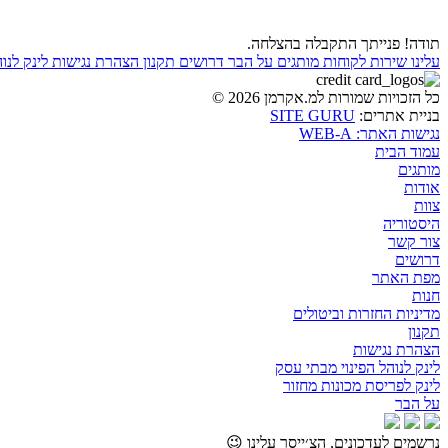
תודה! פנייתך התקבלה בהצלחה.
עלינו
שירות לקוחות
מותגים
על הבר
דרושים
תקנון
הצהרת נגישות
לינק לנו
כל הזכויות שמורות למ.אקרמן 2026 ©
בניית אתרים:
SITE GURU
נגישות האתר: WEB-A
עמוד הבית
מותגים
אודות
צוות
היסטוריה
צור קשר
דרושים
מפת האתר
חנות
מדיניות החזרות וביטולים
תקנון
הצהרת נגישות
לינק לנוהל הפינוי מבתי עסק
לינק לפריסת מכונות מחזור
על הבר
נרשמים לעדכונים, הצ׳ייסר עלינו 😉